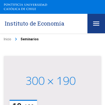
Instituto de Economía
keyboard_arrow_right
Inicio
Seminarios