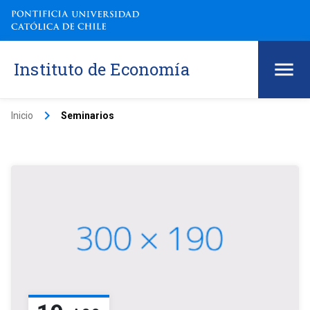
Instituto de Economía
keyboard_arrow_right
Inicio
Seminarios