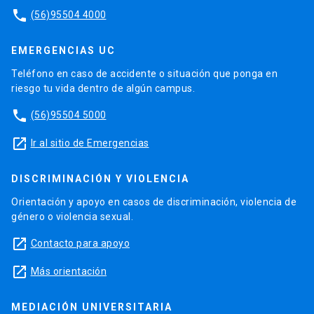
phone
(56)95504 4000
EMERGENCIAS UC
Teléfono en caso de accidente o situación que ponga en
riesgo tu vida dentro de algún campus.
phone
(56)95504 5000
launch
Ir al sitio de Emergencias
DISCRIMINACIÓN Y VIOLENCIA
Orientación y apoyo en casos de discriminación, violencia de
género o violencia sexual.
launch
Contacto para apoyo
launch
Más orientación
MEDIACIÓN UNIVERSITARIA