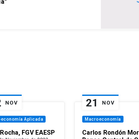
ia”
2
21
NOV
NOV
oeconomía Aplicada
Macroeconomía
 Rocha, FGV EAESP
Carlos Rondón Mor