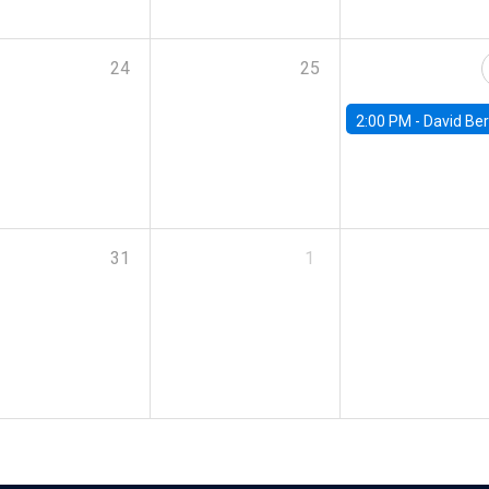
24
25
2:00 PM -
David Berger, D
31
1