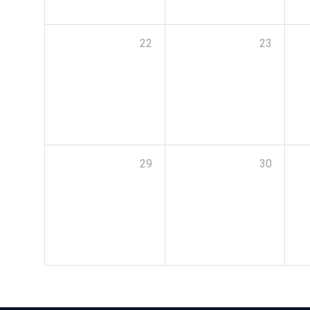
22
23
29
30