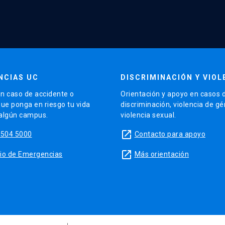
NCIAS UC
DISCRIMINACIÓN Y VIOL
n caso de accidente o
Orientación y apoyo en casos 
que ponga en riesgo tu vida
discriminación, violencia de g
 algún campus.
violencia sexual.
launch
5504 5000
Contacto para apoyo
launch
sitio de Emergencias
Más orientación