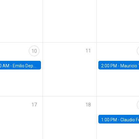
11
10
0 AM -
Emilio Depetris-Chauvín, Universidad Católica
2:00 PM -
Mauricio Tejada,
17
18
1:00 PM -
Claudio Ferraz, British Col