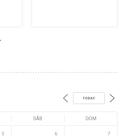
>
TODAY
SÁB
DOM
5
6
7