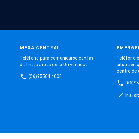
MESA CENTRAL
EMERGE
Teléfono para comunicarse con las
Teléfono e
distintas áreas de la Universidad.
situación 
dentro de
phone
(56)95504 4000
phone
(56)9
launch
Ir al 