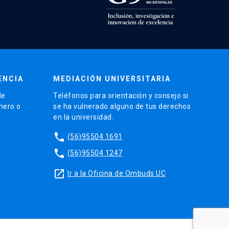
ENCIA
MEDIACIÓN UNIVERSITARIA
de
Teléfonos para orientación y consejo si
énero o
se ha vulnerado alguno de tus derechos
en la universidad.
phone
(56)95504 1691
phone
(56)95504 1247
launch
Ir a la Oficina de Ombuds UC