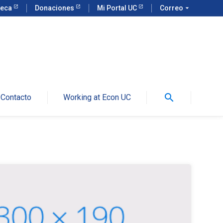
teca
Donaciones
Mi Portal UC
Correo
arrow_drop_down
search
Contacto
Working at Econ UC