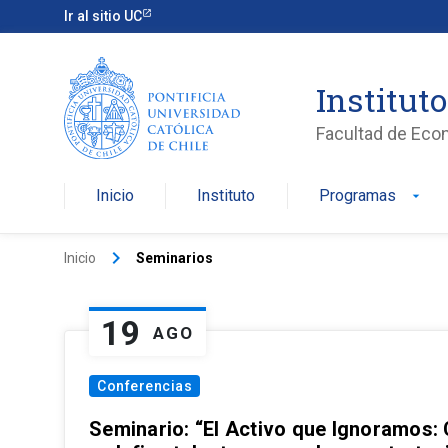
Ir al sitio UC
Institut
Facultad de Eco
Inicio
Instituto
Programas
arrow_drop_down
keyboard_arrow_right
Inicio
Seminarios
19
AGO
Conferencias
Seminario: “El Activo que Ignoramos: