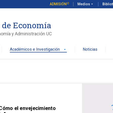
ADMISIÓN
Medios
arrow_drop_down
Biblio
o de Economía
nomía y Administración UC
Académicos e Investigación
Noticias
arrow_drop_down
 Cómo el envejecimiento