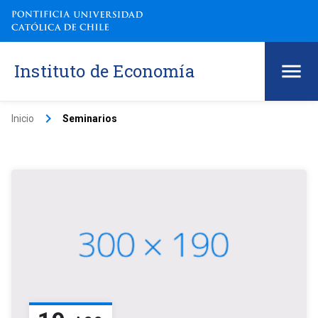
Instituto de Economía
keyboard_arrow_right
Inicio
Seminarios