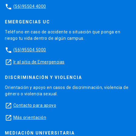
phone
(56)95504 4000
EMERGENCIAS UC
Teléfono en caso de accidente o situación que ponga en
riesgo tu vida dentro de algún campus.
phone
(56)95504 5000
launch
Ir al sitio de Emergencias
DISCRIMINACIÓN Y VIOLENCIA
Orientación y apoyo en casos de discriminación, violencia de
género o violencia sexual.
launch
Contacto para apoyo
launch
Más orientación
MEDIACIÓN UNIVERSITARIA