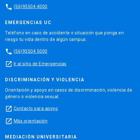
phone
(56)95504 4000
EMERGENCIAS UC
Teléfono en caso de accidente o situación que ponga en
riesgo tu vida dentro de algún campus.
phone
(56)95504 5000
launch
Ir al sitio de Emergencias
DISCRIMINACIÓN Y VIOLENCIA
Orientación y apoyo en casos de discriminación, violencia de
género o violencia sexual.
launch
Contacto para apoyo
launch
Más orientación
MEDIACIÓN UNIVERSITARIA