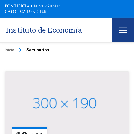
Instituto de Economía
keyboard_arrow_right
Inicio
Seminarios