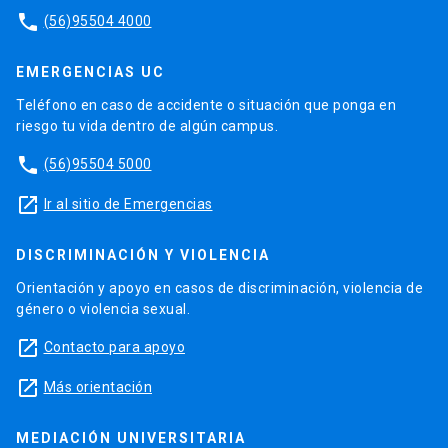
phone
(56)95504 4000
EMERGENCIAS UC
Teléfono en caso de accidente o situación que ponga en
riesgo tu vida dentro de algún campus.
phone
(56)95504 5000
launch
Ir al sitio de Emergencias
DISCRIMINACIÓN Y VIOLENCIA
Orientación y apoyo en casos de discriminación, violencia de
género o violencia sexual.
launch
Contacto para apoyo
launch
Más orientación
MEDIACIÓN UNIVERSITARIA