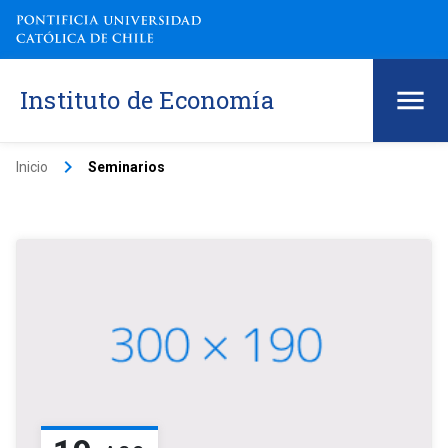
Instituto de Economía
keyboard_arrow_right
Inicio
Seminarios