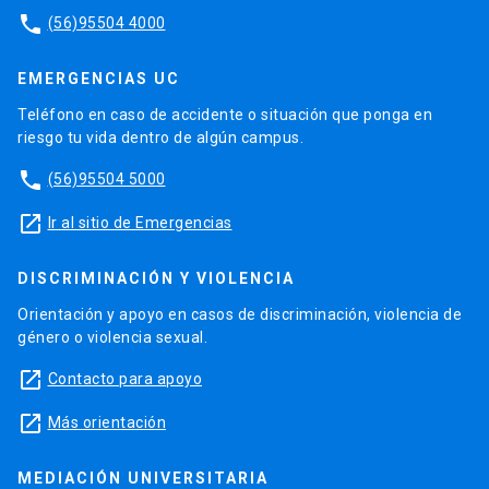
phone
(56)95504 4000
EMERGENCIAS UC
Teléfono en caso de accidente o situación que ponga en
riesgo tu vida dentro de algún campus.
phone
(56)95504 5000
launch
Ir al sitio de Emergencias
DISCRIMINACIÓN Y VIOLENCIA
Orientación y apoyo en casos de discriminación, violencia de
género o violencia sexual.
launch
Contacto para apoyo
launch
Más orientación
MEDIACIÓN UNIVERSITARIA