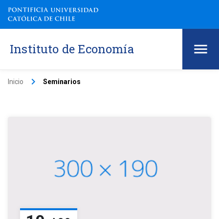
Instituto de Economía
keyboard_arrow_right
Inicio
Seminarios