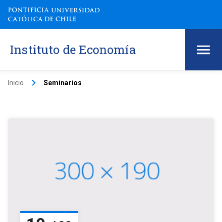
Instituto de Economía
keyboard_arrow_right
Inicio
Seminarios