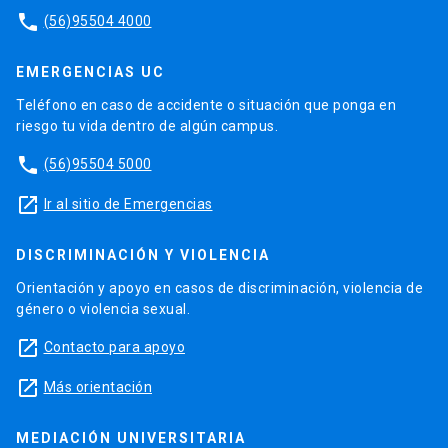
phone
(56)95504 4000
EMERGENCIAS UC
Teléfono en caso de accidente o situación que ponga en
riesgo tu vida dentro de algún campus.
phone
(56)95504 5000
launch
Ir al sitio de Emergencias
DISCRIMINACIÓN Y VIOLENCIA
Orientación y apoyo en casos de discriminación, violencia de
género o violencia sexual.
launch
Contacto para apoyo
launch
Más orientación
MEDIACIÓN UNIVERSITARIA