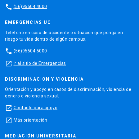
phone
(56)95504 4000
EMERGENCIAS UC
Teléfono en caso de accidente o situación que ponga en
riesgo tu vida dentro de algún campus.
phone
(56)95504 5000
launch
Ir al sitio de Emergencias
DISCRIMINACIÓN Y VIOLENCIA
Orientación y apoyo en casos de discriminación, violencia de
género o violencia sexual.
launch
Contacto para apoyo
launch
Más orientación
MEDIACIÓN UNIVERSITARIA