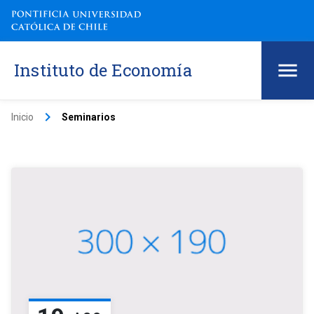
Instituto de Economía
keyboard_arrow_right
Inicio
Seminarios