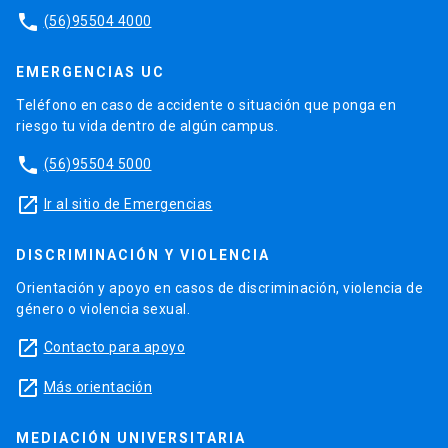
phone
(56)95504 4000
EMERGENCIAS UC
Teléfono en caso de accidente o situación que ponga en
riesgo tu vida dentro de algún campus.
phone
(56)95504 5000
launch
Ir al sitio de Emergencias
DISCRIMINACIÓN Y VIOLENCIA
Orientación y apoyo en casos de discriminación, violencia de
género o violencia sexual.
launch
Contacto para apoyo
launch
Más orientación
MEDIACIÓN UNIVERSITARIA