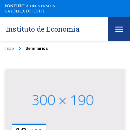
Instituto de Economía
keyboard_arrow_right
Inicio
Seminarios