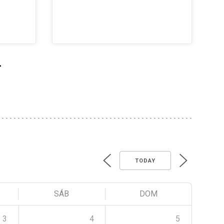
>
TODAY
SÁB
DOM
3
4
5