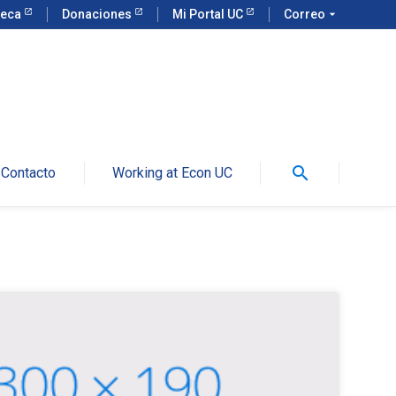
teca
Donaciones
Mi Portal UC
Correo
arrow_drop_down
search
Contacto
Working at Econ UC