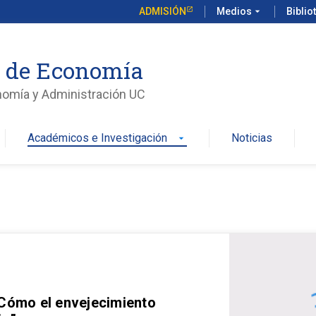
ADMISIÓN
Medios
arrow_drop_down
Biblio
o de Economía
nomía y Administración UC
Académicos e Investigación
Noticias
arrow_drop_down
 Cómo el envejecimiento