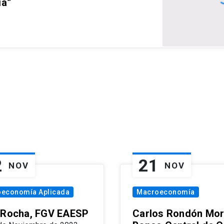
ia”
2
21
NOV
NOV
oeconomía Aplicada
Macroeconomía
 Rocha, FGV EAESP
Carlos Rondón Mor