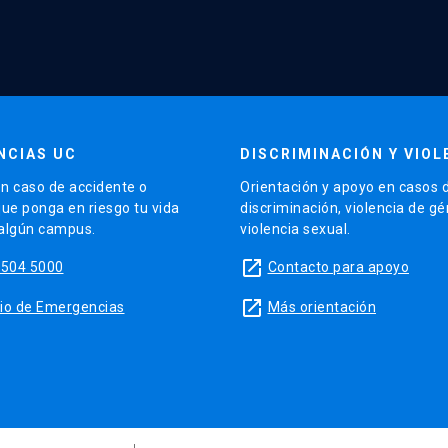
NCIAS UC
DISCRIMINACIÓN Y VIOL
n caso de accidente o
Orientación y apoyo en casos 
que ponga en riesgo tu vida
discriminación, violencia de g
 algún campus.
violencia sexual.
launch
5504 5000
Contacto para apoyo
launch
sitio de Emergencias
Más orientación