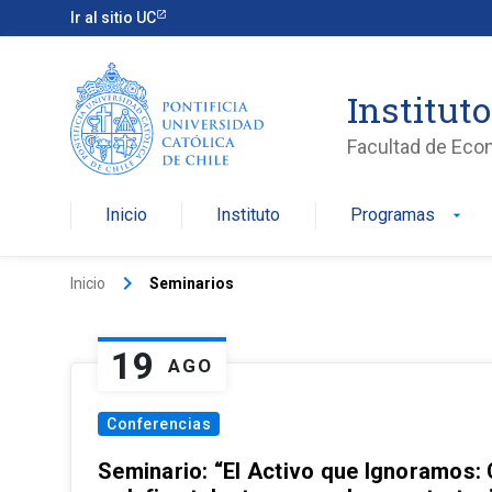
Ir al sitio UC
Institut
Facultad de Eco
Inicio
Instituto
Programas
arrow_drop_down
keyboard_arrow_right
Inicio
Seminarios
19
AGO
Conferencias
Seminario: “El Activo que Ignoramos: