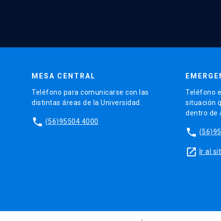
MESA CENTRAL
EMERGE
Teléfono para comunicarse con las
Teléfono e
distintas áreas de la Universidad.
situación 
dentro de
phone
(56)95504 4000
phone
(56)9
launch
Ir al 