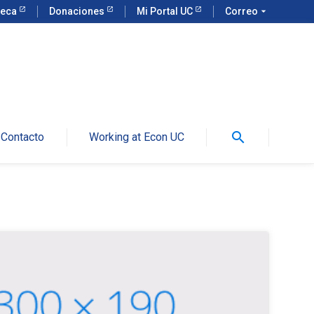
teca
Donaciones
Mi Portal UC
Correo
arrow_drop_down
search
Contacto
Working at Econ UC