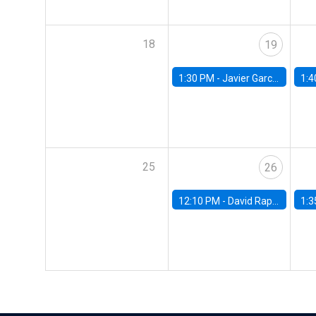
18
19
1:30 PM -
Javier Garcia Cicco, Universidad de San Andres
1:4
25
26
12:10 PM -
David Rappoport, FED Board
1:3