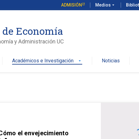
ADMISIÓN
Medios
arrow_drop_down
Biblio
o de Economía
nomía y Administración UC
Académicos e Investigación
Noticias
arrow_drop_down
 Cómo el envejecimiento