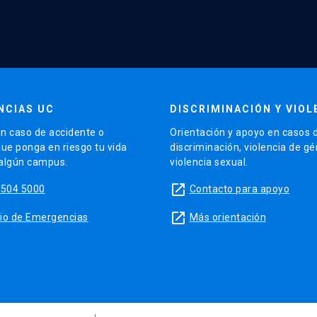
NCIAS UC
DISCRIMINACIÓN Y VIOL
n caso de accidente o
Orientación y apoyo en casos 
que ponga en riesgo tu vida
discriminación, violencia de g
 algún campus.
violencia sexual.
launch
5504 5000
Contacto para apoyo
launch
sitio de Emergencias
Más orientación