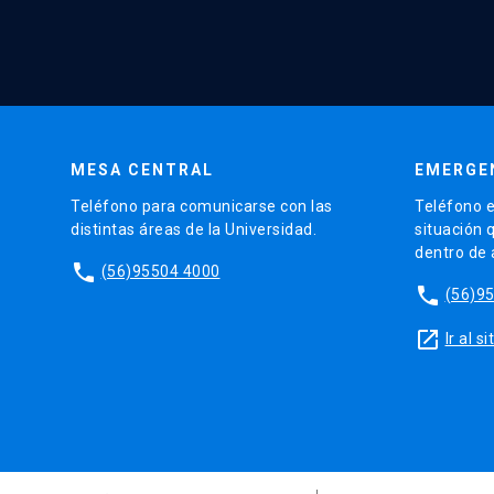
MESA CENTRAL
EMERGE
Teléfono para comunicarse con las
Teléfono e
distintas áreas de la Universidad.
situación 
dentro de
phone
(56)95504 4000
phone
(56)9
launch
Ir al 