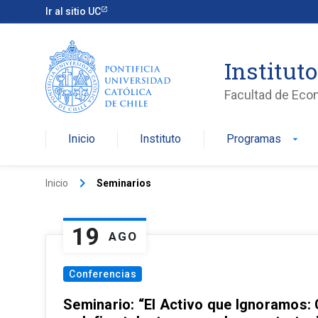
Ir al sitio UC
Institut
Facultad de Eco
Inicio
Instituto
Programas
arrow_drop_down
keyboard_arrow_right
Inicio
Seminarios
19
AGO
Conferencias
Seminario: “El Activo que Ignoramos: