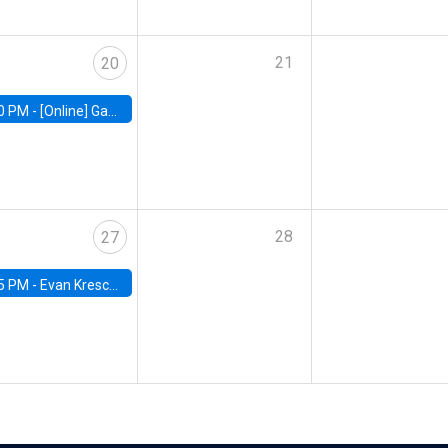
21
20
0 PM -
[Online] Gabriel Englander, World Bank
28
27
5 PM -
Evan Kresch, Oberlin College