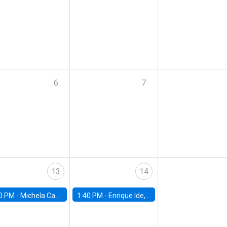
6
7
13
14
0 PM -
Michela Carlana, Harvard Kennedy School
1:40 PM -
Enrique Ide, IESE