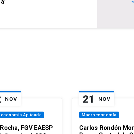
ia”
2
21
NOV
NOV
oeconomía Aplicada
Macroeconomía
 Rocha, FGV EAESP
Carlos Rondón Mor