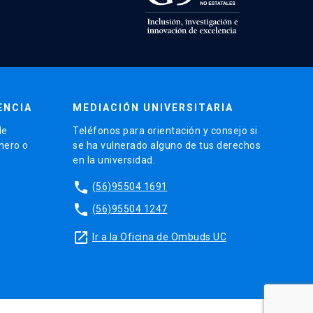
ENCIA
MEDIACIÓN UNIVERSITARIA
de
Teléfonos para orientación y consejo si
énero o
se ha vulnerado alguno de tus derechos
en la universidad.
phone
(56)95504 1691
phone
(56)95504 1247
launch
Ir a la Oficina de Ombuds UC