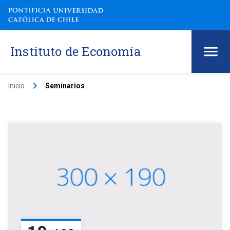
Instituto de Economía
keyboard_arrow_right
Inicio
Seminarios