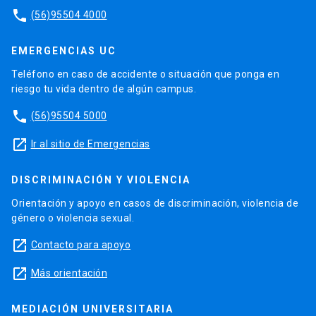
phone
(56)95504 4000
EMERGENCIAS UC
Teléfono en caso de accidente o situación que ponga en
riesgo tu vida dentro de algún campus.
phone
(56)95504 5000
launch
Ir al sitio de Emergencias
DISCRIMINACIÓN Y VIOLENCIA
Orientación y apoyo en casos de discriminación, violencia de
género o violencia sexual.
launch
Contacto para apoyo
launch
Más orientación
MEDIACIÓN UNIVERSITARIA