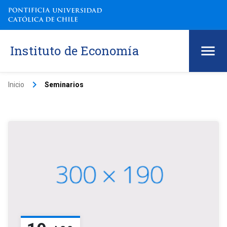
Instituto de Economía
keyboard_arrow_right
Inicio
Seminarios