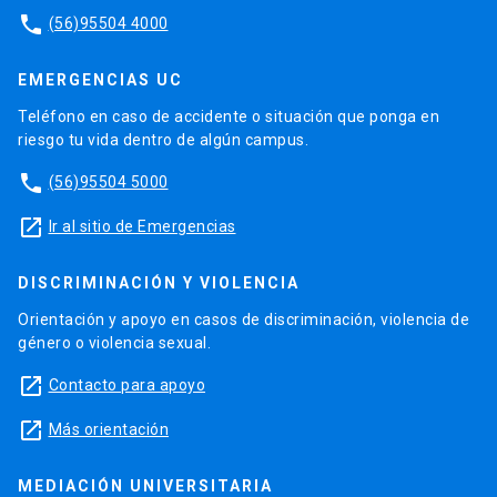
phone
(56)95504 4000
EMERGENCIAS UC
Teléfono en caso de accidente o situación que ponga en
riesgo tu vida dentro de algún campus.
phone
(56)95504 5000
launch
Ir al sitio de Emergencias
DISCRIMINACIÓN Y VIOLENCIA
Orientación y apoyo en casos de discriminación, violencia de
género o violencia sexual.
launch
Contacto para apoyo
launch
Más orientación
MEDIACIÓN UNIVERSITARIA