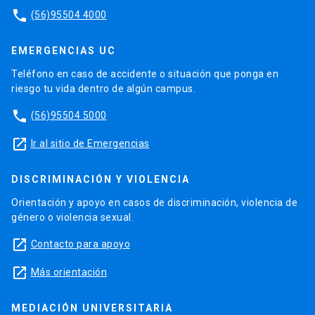
phone
(56)95504 4000
EMERGENCIAS UC
Teléfono en caso de accidente o situación que ponga en
riesgo tu vida dentro de algún campus.
phone
(56)95504 5000
launch
Ir al sitio de Emergencias
DISCRIMINACIÓN Y VIOLENCIA
Orientación y apoyo en casos de discriminación, violencia de
género o violencia sexual.
launch
Contacto para apoyo
launch
Más orientación
MEDIACIÓN UNIVERSITARIA