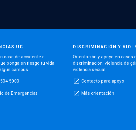
NCIAS UC
DISCRIMINACIÓN Y VIOL
n caso de accidente o
Orientación y apoyo en casos 
que ponga en riesgo tu vida
discriminación, violencia de g
 algún campus.
violencia sexual.
launch
5504 5000
Contacto para apoyo
launch
sitio de Emergencias
Más orientación