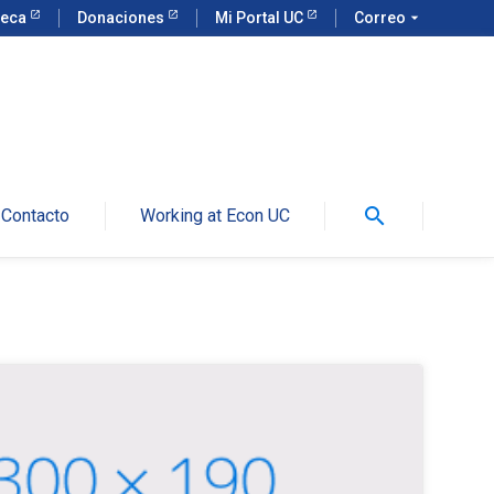
teca
Donaciones
Mi Portal UC
Correo
arrow_drop_down
search
Contacto
Working at Econ UC