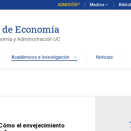
ADMISIÓN
Medios
arrow_drop_down
Biblio
o de Economía
nomía y Administración UC
Académicos e Investigación
Noticias
arrow_drop_down
 Cómo el envejecimiento