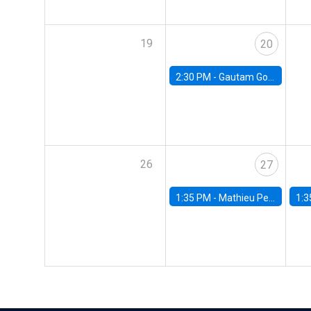
19
20
2:30 PM -
Gautam Gowrisankaran, Columbia University
26
27
1:35 PM -
Mathieu Pedemonte, IDB
1:3