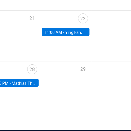
21
22
11:00 AM -
Ying Fan, University of Michigan
29
28
5 PM -
Mathias Thoenig, University of Lausanne