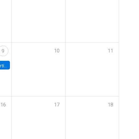
10
11
9
onomía UC
16
17
18