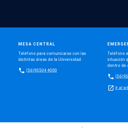
MESA CENTRAL
EMERGE
Teléfono para comunicarse con las
Teléfono e
distintas áreas de la Universidad.
situación 
dentro de
phone
(56)95504 4000
phone
(56)9
launch
Ir al 