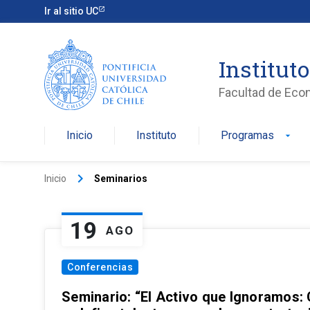
Ir al sitio UC
Institut
Facultad de Eco
Inicio
Instituto
Programas
arrow_drop_down
keyboard_arrow_right
Inicio
Seminarios
19
AGO
Conferencias
Seminario: “El Activo que Ignoramos: