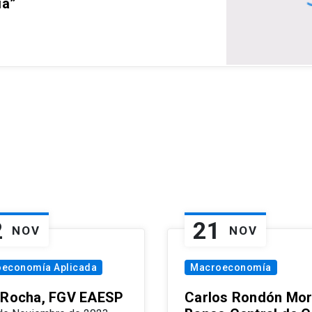
ia”
2
21
NOV
NOV
oeconomía Aplicada
Macroeconomía
 Rocha, FGV EAESP
Carlos Rondón Mor