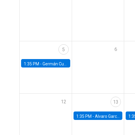
6
5
1:35 PM -
Germán Cubas, University of Houston
12
13
1:35 PM -
Alvaro Garcia-Marin, Universidad de Los Andes
1:3