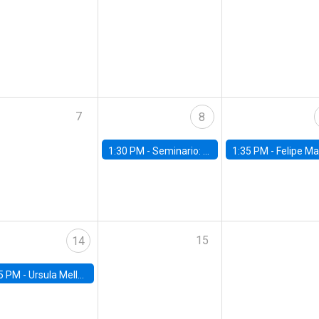
7
8
1:30 PM -
Seminario: “Recuperando la humanidad para progresar en la era de la IA»
1:35 PM -
Felipe Martínez, alumno Doctorado en Ec
15
14
5 PM -
Ursula Mello, Insper - Institute of Education and Research