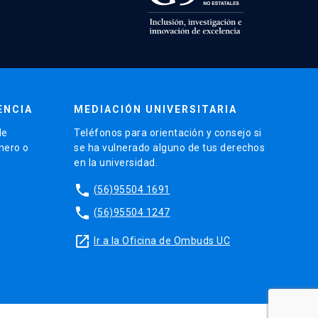
ENCIA
MEDIACIÓN UNIVERSITARIA
de
Teléfonos para orientación y consejo si
énero o
se ha vulnerado alguno de tus derechos
en la universidad.
phone
(56)95504 1691
phone
(56)95504 1247
launch
Ir a la Oficina de Ombuds UC