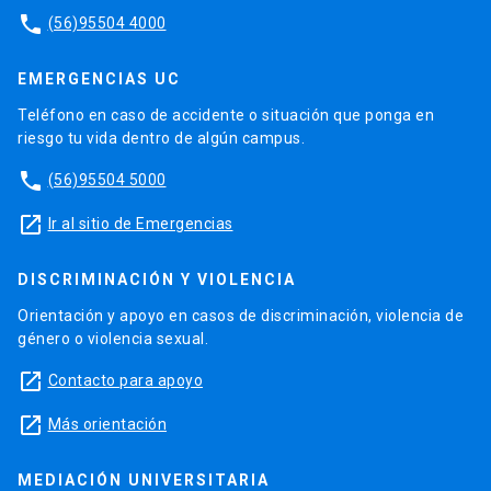
phone
(56)95504 4000
EMERGENCIAS UC
Teléfono en caso de accidente o situación que ponga en
riesgo tu vida dentro de algún campus.
phone
(56)95504 5000
launch
Ir al sitio de Emergencias
DISCRIMINACIÓN Y VIOLENCIA
Orientación y apoyo en casos de discriminación, violencia de
género o violencia sexual.
launch
Contacto para apoyo
launch
Más orientación
MEDIACIÓN UNIVERSITARIA