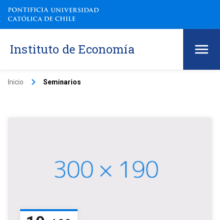
Instituto de Economía
keyboard_arrow_right
Inicio
Seminarios