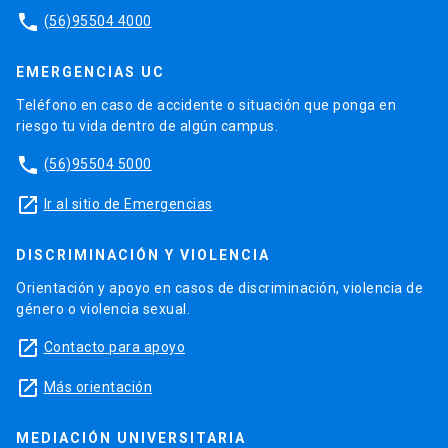
phone
(56)95504 4000
EMERGENCIAS UC
Teléfono en caso de accidente o situación que ponga en
riesgo tu vida dentro de algún campus.
phone
(56)95504 5000
launch
Ir al sitio de Emergencias
DISCRIMINACIÓN Y VIOLENCIA
Orientación y apoyo en casos de discriminación, violencia de
género o violencia sexual.
launch
Contacto para apoyo
launch
Más orientación
MEDIACIÓN UNIVERSITARIA