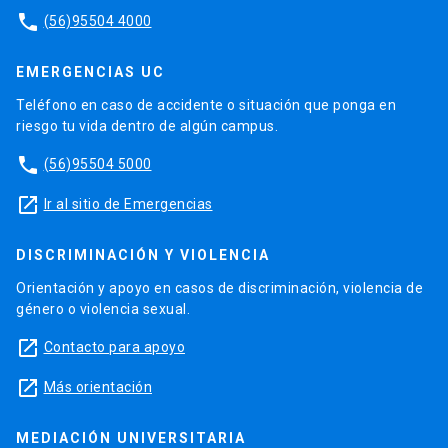
phone
(56)95504 4000
EMERGENCIAS UC
Teléfono en caso de accidente o situación que ponga en
riesgo tu vida dentro de algún campus.
phone
(56)95504 5000
launch
Ir al sitio de Emergencias
DISCRIMINACIÓN Y VIOLENCIA
Orientación y apoyo en casos de discriminación, violencia de
género o violencia sexual.
launch
Contacto para apoyo
launch
Más orientación
MEDIACIÓN UNIVERSITARIA