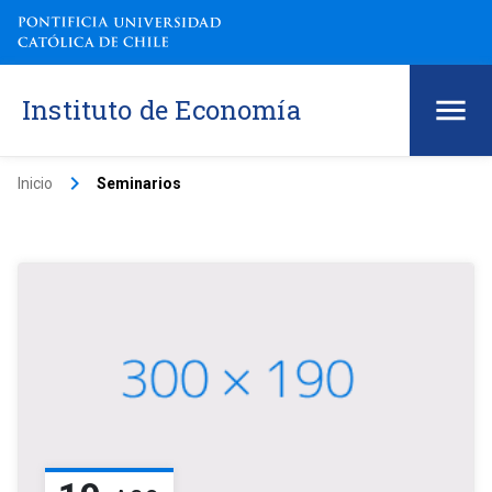
Instituto de Economía
keyboard_arrow_right
Inicio
Seminarios