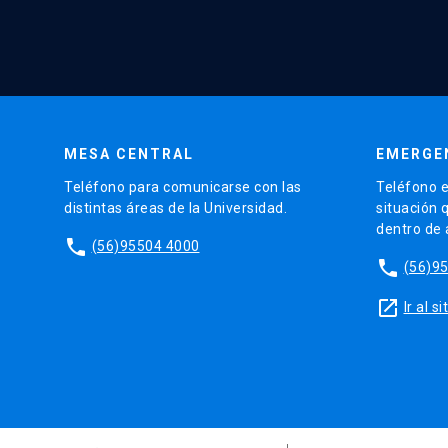
MESA CENTRAL
EMERGE
Teléfono para comunicarse con las
Teléfono e
distintas áreas de la Universidad.
situación 
dentro de
phone
(56)95504 4000
phone
(56)9
launch
Ir al 