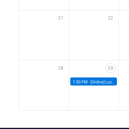
21
22
28
29
1:30 PM -
[Online] Luciana Juvenal, International Monetary Fund (IMF)