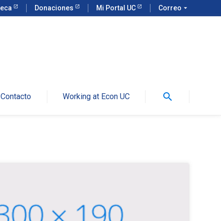
teca
Donaciones
Mi Portal UC
Correo
arrow_drop_down
search
Contacto
Working at Econ UC