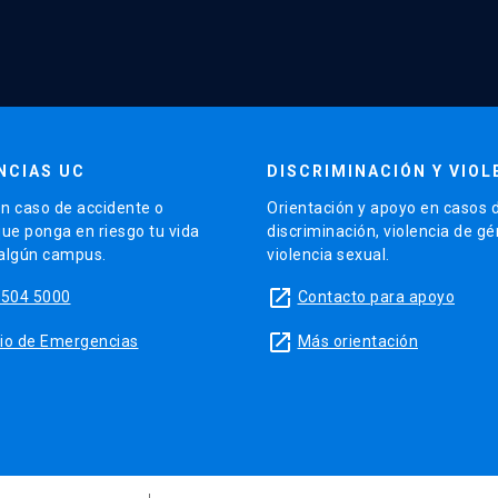
NCIAS UC
DISCRIMINACIÓN Y VIOL
n caso de accidente o
Orientación y apoyo en casos 
que ponga en riesgo tu vida
discriminación, violencia de g
 algún campus.
violencia sexual.
launch
5504 5000
Contacto para apoyo
launch
sitio de Emergencias
Más orientación