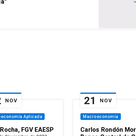
ia”
2
21
NOV
NOV
oeconomía Aplicada
Macroeconomía
 Rocha, FGV EAESP
Carlos Rondón Mor