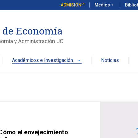
ADMISIÓN
Medios
arrow_drop_down
Biblio
o de Economía
nomía y Administración UC
Académicos e Investigación
Noticias
arrow_drop_down
 Cómo el envejecimiento