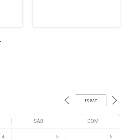
>
TODAY
SÁB
DOM
4
5
6