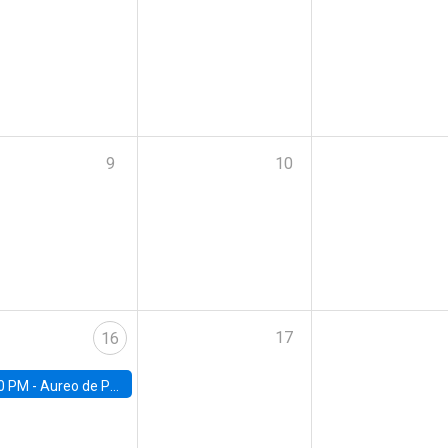
9
10
17
16
0 PM -
Aureo de Paula, UCL