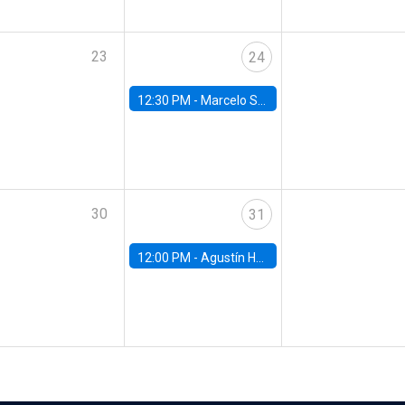
23
24
12:30 PM -
Marcelo Sant'Anna, FGV - EPGE
30
31
12:00 PM -
Agustín Hurtado, University of Maryland