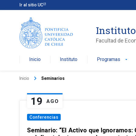
Ir al sitio UC
Institut
Facultad de Eco
Inicio
Instituto
Programas
arrow_drop_down
keyboard_arrow_right
Inicio
Seminarios
19
AGO
Conferencias
Seminario: “El Activo que Ignoramos: