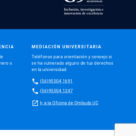
ENCIA
MEDIACIÓN UNIVERSITARIA
de
Teléfonos para orientación y consejo si
énero o
se ha vulnerado alguno de tus derechos
en la universidad.
phone
(56)95504 1691
phone
(56)95504 1247
launch
Ir a la Oficina de Ombuds UC