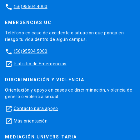
phone
(56)95504 4000
EMERGENCIAS UC
Teléfono en caso de accidente o situación que ponga en
riesgo tu vida dentro de algún campus.
phone
(56)95504 5000
launch
Ir al sitio de Emergencias
DISCRIMINACIÓN Y VIOLENCIA
Orientación y apoyo en casos de discriminación, violencia de
género o violencia sexual.
launch
Contacto para apoyo
launch
Más orientación
MEDIACIÓN UNIVERSITARIA