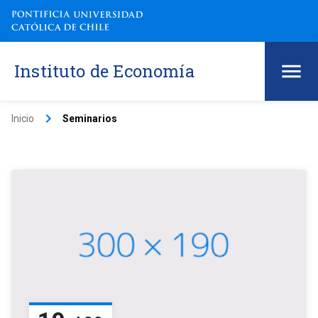
Instituto de Economía
keyboard_arrow_right
Inicio
Seminarios