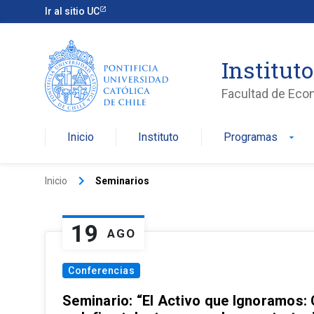
Ir al sitio UC
Institut
Facultad de Eco
Inicio
Instituto
Programas
arrow_drop_down
keyboard_arrow_right
Inicio
Seminarios
19
AGO
Conferencias
Seminario: “El Activo que Ignoramos: