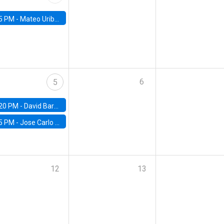
5 PM -
Mateo Uribe-Castro, Universidad de los Andes (Colombia)
6
5
20 PM -
David Bardey, Universidad de los Andes - CEDE
5 PM -
Jose Carlo Bermudez, UC (ME) & World Bank
12
13