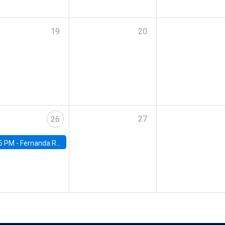
19
20
27
26
5 PM -
Fernanda Rojas Ampuero, University of Wisconsin-Madison