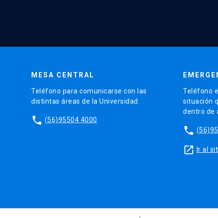
MESA CENTRAL
EMERGE
Teléfono para comunicarse con las
Teléfono e
distintas áreas de la Universidad.
situación 
dentro de
phone
(56)95504 4000
phone
(56)9
launch
Ir al 