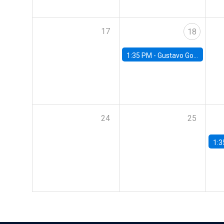
17
18
1:35 PM -
Gustavo González, Banco Central de Chile
24
25
1:3