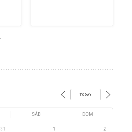
>
TODAY
SÁB
DOM
31
1
2