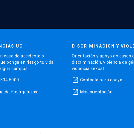
NCIAS UC
DISCRIMINACIÓN Y VIOL
n caso de accidente o
Orientación y apoyo en casos 
que ponga en riesgo tu vida
discriminación, violencia de g
 algún campus.
violencia sexual.
launch
5504 5000
Contacto para apoyo
launch
sitio de Emergencias
Más orientación