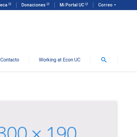
teca
Donaciones
Mi Portal UC
Correo
arrow_drop_down
search
Contacto
Working at Econ UC