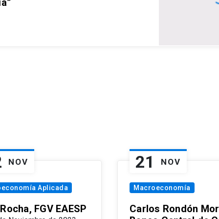
ia”
2
21
NOV
NOV
oeconomía Aplicada
Macroeconomía
 Rocha, FGV EAESP
Carlos Rondón Mor