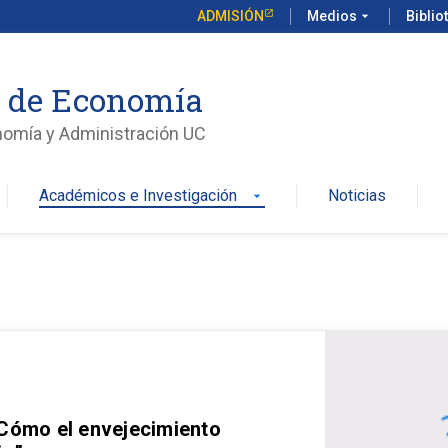
ADMISIÓN
Medios
arrow_drop_down
Biblio
o de Economía
nomía y Administración UC
Académicos e Investigación
Noticias
arrow_drop_down
 Cómo el envejecimiento