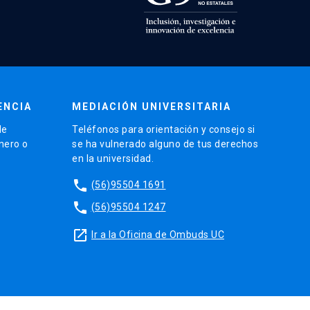
ENCIA
MEDIACIÓN UNIVERSITARIA
de
Teléfonos para orientación y consejo si
énero o
se ha vulnerado alguno de tus derechos
en la universidad.
phone
(56)95504 1691
phone
(56)95504 1247
launch
Ir a la Oficina de Ombuds UC