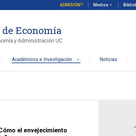
ADMISIÓN
Medios
arrow_drop_down
Biblio
o de Economía
nomía y Administración UC
Académicos e Investigación
Noticias
arrow_drop_down
 Cómo el envejecimiento