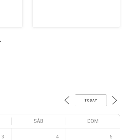
>
TODAY
SÁB
DOM
3
4
5