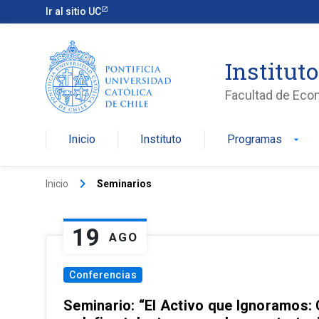
Ir al sitio UC
Institut
Facultad de Eco
Inicio
Instituto
Programas
arrow_drop_down
keyboard_arrow_right
Inicio
Seminarios
19
AGO
Conferencias
Seminario: “El Activo que Ignoramos: