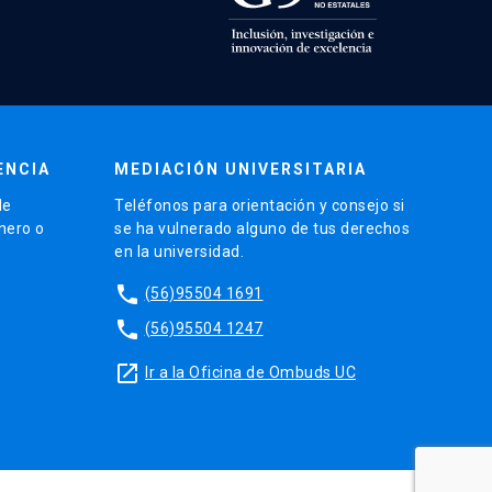
ENCIA
MEDIACIÓN UNIVERSITARIA
de
Teléfonos para orientación y consejo si
énero o
se ha vulnerado alguno de tus derechos
en la universidad.
phone
(56)95504 1691
phone
(56)95504 1247
launch
Ir a la Oficina de Ombuds UC