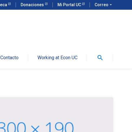
teca
Donaciones
Mi Portal UC
Correo
arrow_drop_down
search
Contacto
Working at Econ UC