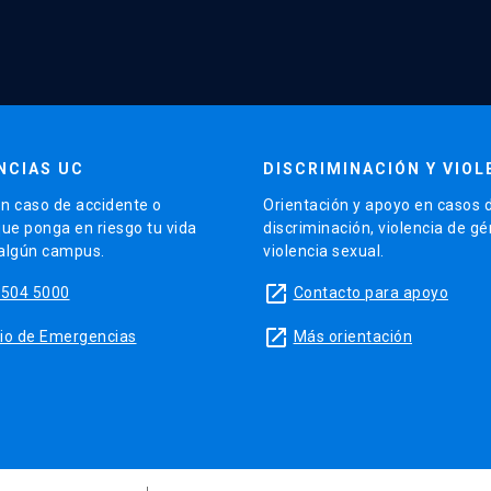
NCIAS UC
DISCRIMINACIÓN Y VIOL
n caso de accidente o
Orientación y apoyo en casos 
que ponga en riesgo tu vida
discriminación, violencia de g
 algún campus.
violencia sexual.
launch
5504 5000
Contacto para apoyo
launch
sitio de Emergencias
Más orientación