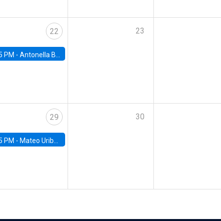
23
22
5 PM -
Antonella Bancalari, Institute for Fiscal Studies (IFS) and Research Associate at University College London (UCL)
30
29
5 PM -
Mateo Uribe-Castro, Universidad de los Andes (Colombia)