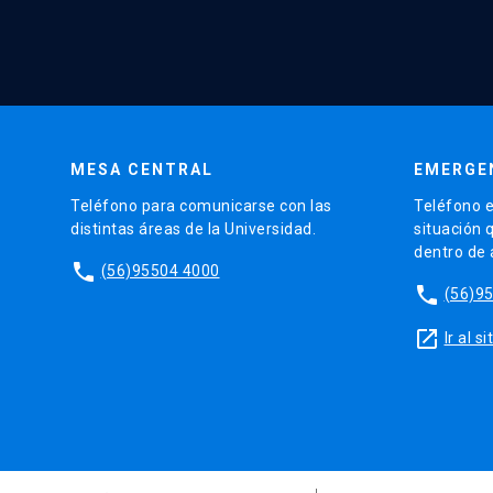
MESA CENTRAL
EMERGE
Teléfono para comunicarse con las
Teléfono e
distintas áreas de la Universidad.
situación 
dentro de
phone
(56)95504 4000
phone
(56)9
launch
Ir al 