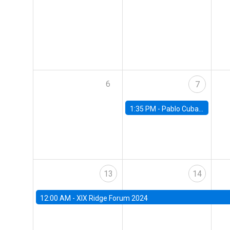
6
7
1:35 PM -
Pablo Cuba, FED Board
13
14
12:00 AM -
XIX Ridge Forum 2024