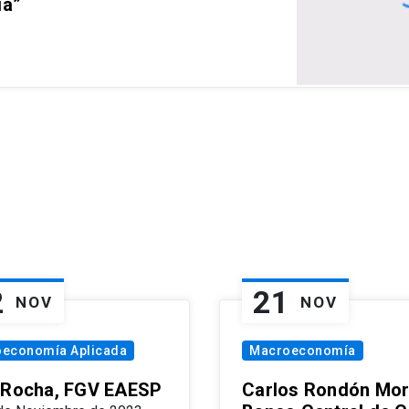
ia”
2
21
NOV
NOV
oeconomía Aplicada
Macroeconomía
 Rocha, FGV EAESP
Carlos Rondón Mor