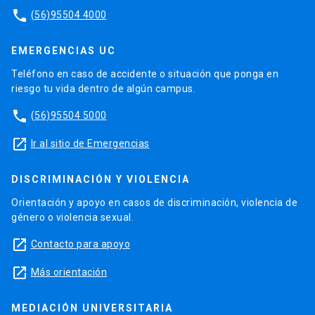
phone
(56)95504 4000
EMERGENCIAS UC
Teléfono en caso de accidente o situación que ponga en
riesgo tu vida dentro de algún campus.
phone
(56)95504 5000
launch
Ir al sitio de Emergencias
DISCRIMINACIÓN Y VIOLENCIA
Orientación y apoyo en casos de discriminación, violencia de
género o violencia sexual.
launch
Contacto para apoyo
launch
Más orientación
MEDIACIÓN UNIVERSITARIA