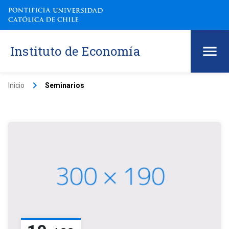
Instituto de Economía
keyboard_arrow_right
Inicio
Seminarios