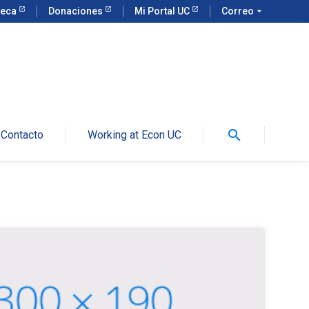
teca
Donaciones
Mi Portal UC
Correo
arrow_drop_down
search
Contacto
Working at Econ UC