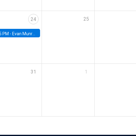
25
24
5 PM -
Evan Munro, Neyman Visiting Assistant Professor in the Department of Statistics at UC Berkeley
31
1