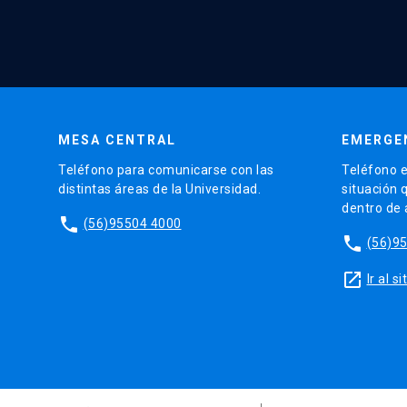
MESA CENTRAL
EMERGE
Teléfono para comunicarse con las
Teléfono e
distintas áreas de la Universidad.
situación 
dentro de
phone
(56)95504 4000
phone
(56)9
launch
Ir al 