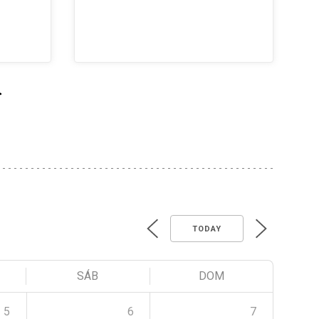
>
TODAY
SÁB
DOM
5
6
7