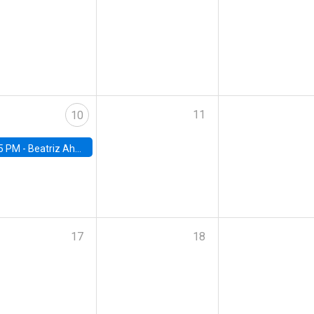
11
10
5 PM -
Beatriz Ahumada, PhD candidate, Universidad de Pittsburgh
17
18