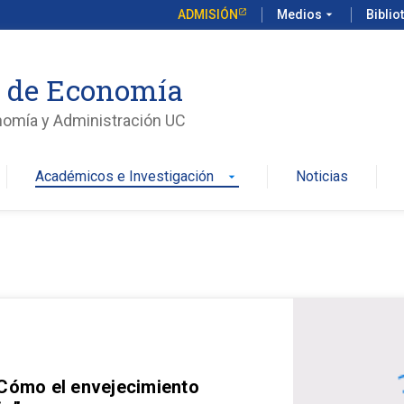
ADMISIÓN
Medios
arrow_drop_down
Biblio
o de Economía
nomía y Administración UC
Académicos e Investigación
Noticias
arrow_drop_down
 Cómo el envejecimiento