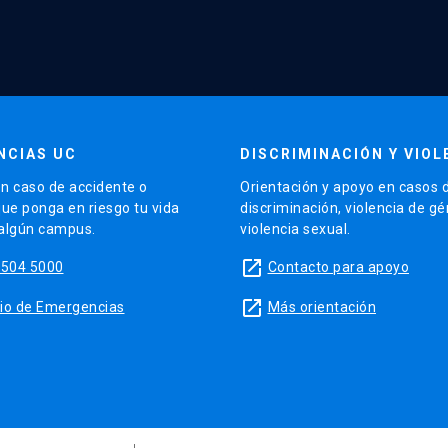
NCIAS UC
DISCRIMINACIÓN Y VIOL
n caso de accidente o
Orientación y apoyo en casos 
que ponga en riesgo tu vida
discriminación, violencia de g
 algún campus.
violencia sexual.
launch
5504 5000
Contacto para apoyo
launch
sitio de Emergencias
Más orientación