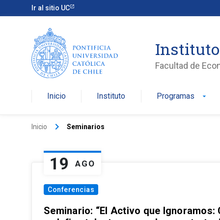
Ir al sitio UC
Institut
Facultad de Eco
Inicio
Instituto
Programas
arrow_drop_down
keyboard_arrow_right
Inicio
Seminarios
19
AGO
Conferencias
Seminario: “El Activo que Ignoramos: