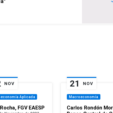
ia”
2
21
NOV
NOV
oeconomía Aplicada
Macroeconomía
 Rocha, FGV EAESP
Carlos Rondón Mor