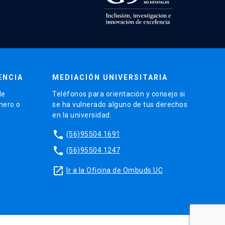
ENCIA
MEDIACIÓN UNIVERSITARIA
de
Teléfonos para orientación y consejo si
énero o
se ha vulnerado alguno de tus derechos
en la universidad.
phone
(56)95504 1691
phone
(56)95504 1247
launch
Ir a la Oficina de Ombuds UC