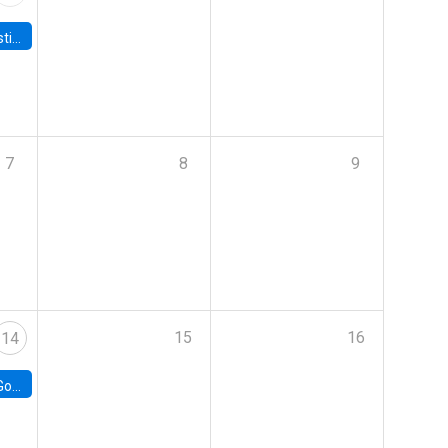
 Board
7
8
9
15
16
14
e Chile