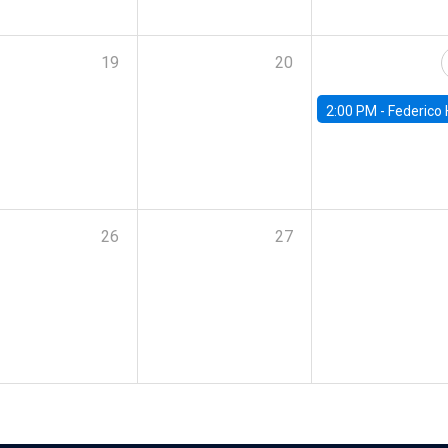
19
20
2:00 PM -
Federico Huneeus - Banco Central de C
26
27