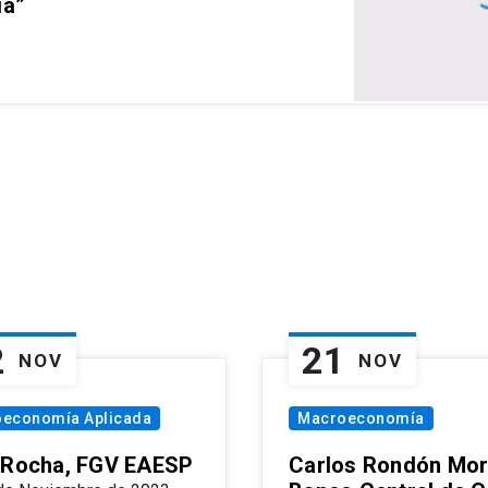
ia”
2
21
NOV
NOV
oeconomía Aplicada
Macroeconomía
 Rocha, FGV EAESP
Carlos Rondón Mor