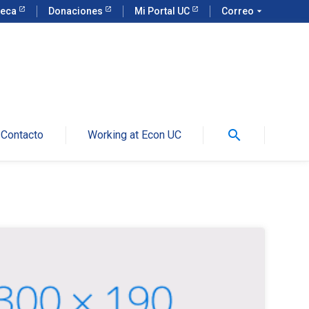
teca
Donaciones
Mi Portal UC
Correo
arrow_drop_down
search
Contacto
Working at Econ UC