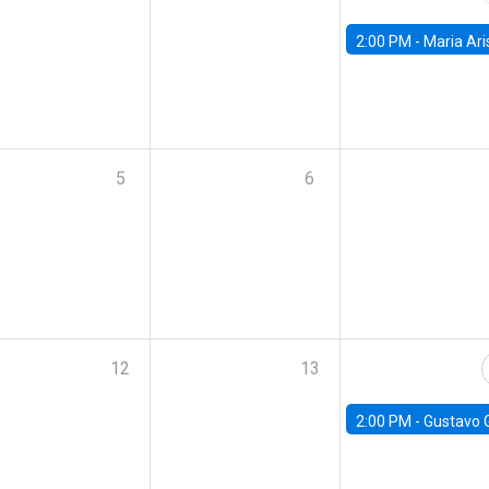
2:00 PM -
Maria Aristizabal-Ramirez, FED
5
6
12
13
2:00 PM -
Gustavo González - Banco Central d