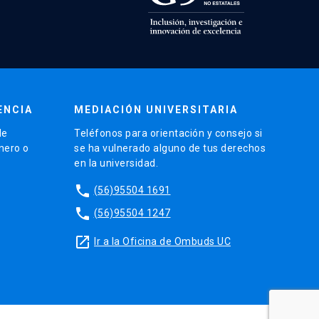
ENCIA
MEDIACIÓN UNIVERSITARIA
de
Teléfonos para orientación y consejo si
énero o
se ha vulnerado alguno de tus derechos
en la universidad.
phone
(56)95504 1691
phone
(56)95504 1247
launch
Ir a la Oficina de Ombuds UC