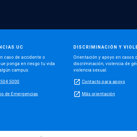
NCIAS UC
DISCRIMINACIÓN Y VIOL
n caso de accidente o
Orientación y apoyo en casos 
que ponga en riesgo tu vida
discriminación, violencia de g
 algún campus.
violencia sexual.
launch
5504 5000
Contacto para apoyo
launch
sitio de Emergencias
Más orientación