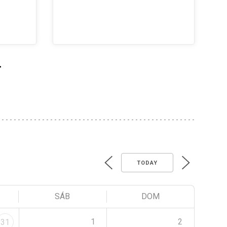
>
TODAY
SÁB
DOM
1
2
31