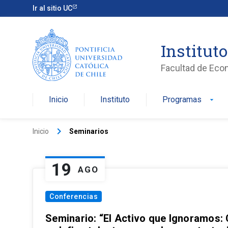
Ir al sitio UC
Institut
Facultad de Eco
Inicio
Instituto
Programas
arrow_drop_down
keyboard_arrow_right
Inicio
Seminarios
19
AGO
Conferencias
Seminario: “El Activo que Ignoramos: