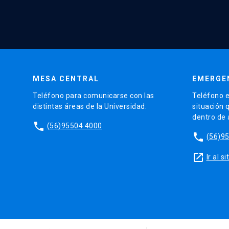
MESA CENTRAL
EMERGE
Teléfono para comunicarse con las
Teléfono e
distintas áreas de la Universidad.
situación 
dentro de
phone
(56)95504 4000
phone
(56)9
launch
Ir al 