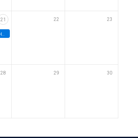
22
23
21
hile
28
29
30