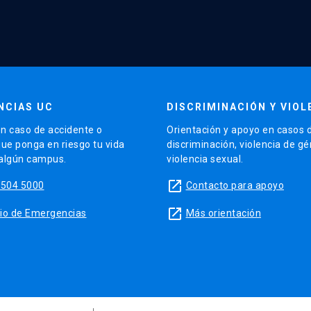
NCIAS UC
DISCRIMINACIÓN Y VIOL
n caso de accidente o
Orientación y apoyo en casos 
que ponga en riesgo tu vida
discriminación, violencia de g
 algún campus.
violencia sexual.
launch
5504 5000
Contacto para apoyo
launch
sitio de Emergencias
Más orientación