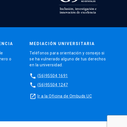
ENCIA
MEDIACIÓN UNIVERSITARIA
de
Teléfonos para orientación y consejo si
énero o
se ha vulnerado alguno de tus derechos
en la universidad.
phone
(56)95504 1691
phone
(56)95504 1247
launch
Ir a la Oficina de Ombuds UC