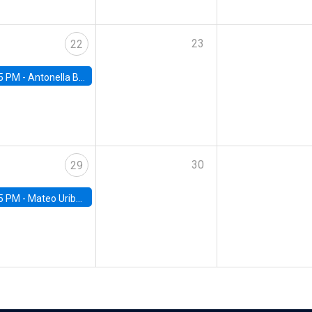
23
22
5 PM -
Antonella Bancalari, Institute for Fiscal Studies (IFS) and Research Associate at University College London (UCL)
30
29
5 PM -
Mateo Uribe-Castro, Universidad de los Andes (Colombia)