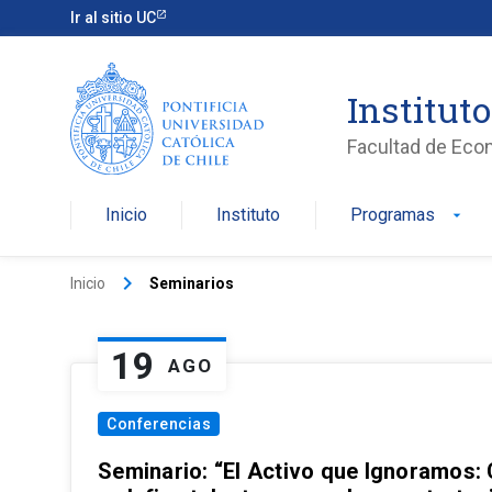
Ir al sitio UC
Institut
Facultad de Eco
Inicio
Instituto
Programas
arrow_drop_down
keyboard_arrow_right
Inicio
Seminarios
19
AGO
Conferencias
Seminario: “El Activo que Ignoramos: