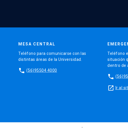
MESA CENTRAL
EMERGE
Teléfono para comunicarse con las
Teléfono e
distintas áreas de la Universidad.
situación 
dentro de
phone
(56)95504 4000
phone
(56)9
launch
Ir al 