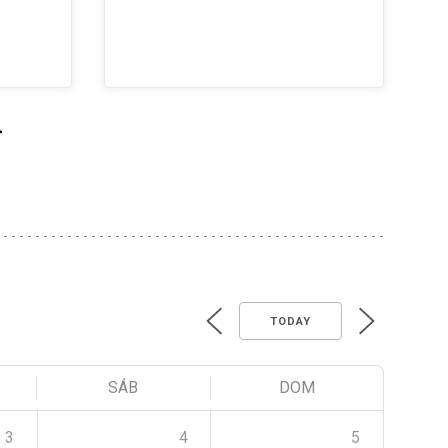
>
TODAY
SÁB
DOM
3
4
5