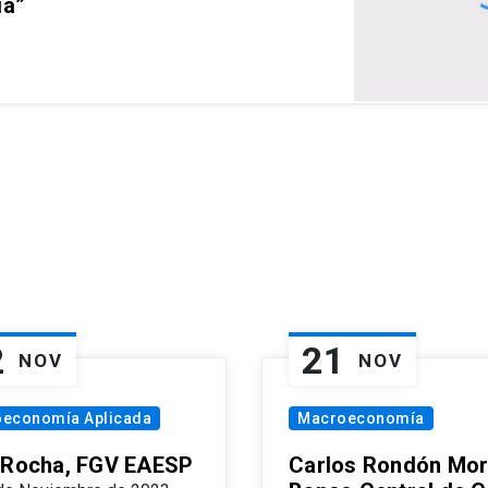
ia”
2
21
NOV
NOV
oeconomía Aplicada
Macroeconomía
 Rocha, FGV EAESP
Carlos Rondón Mor