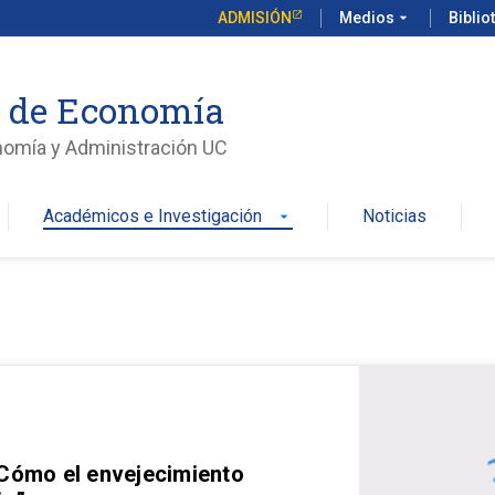
ADMISIÓN
Medios
arrow_drop_down
Biblio
o de Economía
nomía y Administración UC
Académicos e Investigación
Noticias
arrow_drop_down
 Cómo el envejecimiento