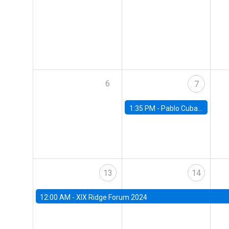
6
7
1:35 PM -
Pablo Cuba, FED Board
13
14
12:00 AM -
XIX Ridge Forum 2024