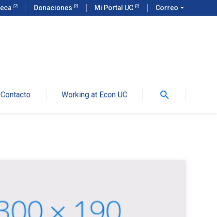
teca
Donaciones
Mi Portal UC
Correo
arrow_drop_down
search
Contacto
Working at Econ UC