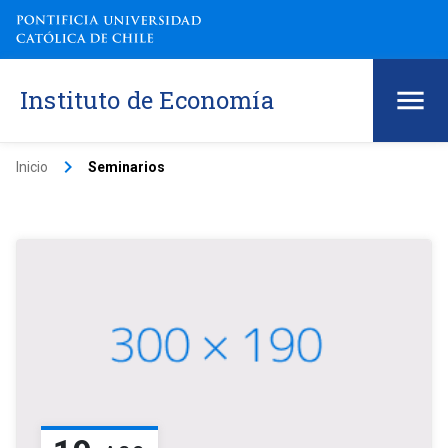
Instituto de Economía
keyboard_arrow_right
Inicio
Seminarios