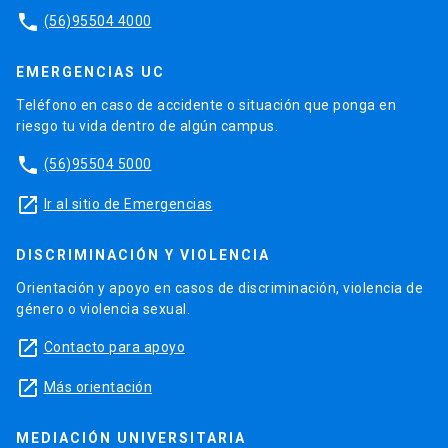
phone
(56)95504 4000
EMERGENCIAS UC
Teléfono en caso de accidente o situación que ponga en
riesgo tu vida dentro de algún campus.
phone
(56)95504 5000
launch
Ir al sitio de Emergencias
DISCRIMINACIÓN Y VIOLENCIA
Orientación y apoyo en casos de discriminación, violencia de
género o violencia sexual.
launch
Contacto para apoyo
launch
Más orientación
MEDIACIÓN UNIVERSITARIA