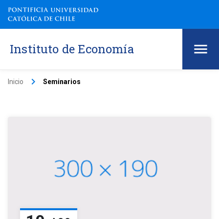
Instituto de Economía
keyboard_arrow_right
Inicio
Seminarios