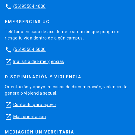
phone
(56)95504 4000
EMERGENCIAS UC
Teléfono en caso de accidente o situación que ponga en
riesgo tu vida dentro de algún campus.
phone
(56)95504 5000
launch
Ir al sitio de Emergencias
DISCRIMINACIÓN Y VIOLENCIA
Orientación y apoyo en casos de discriminación, violencia de
género o violencia sexual.
launch
Contacto para apoyo
launch
Más orientación
MEDIACIÓN UNIVERSITARIA