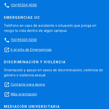
phone
(56)95504 4000
EMERGENCIAS UC
Teléfono en caso de accidente o situación que ponga en
riesgo tu vida dentro de algún campus.
phone
(56)95504 5000
launch
Ir al sitio de Emergencias
DISCRIMINACIÓN Y VIOLENCIA
Orientación y apoyo en casos de discriminación, violencia de
género o violencia sexual.
launch
Contacto para apoyo
launch
Más orientación
MEDIACIÓN UNIVERSITARIA