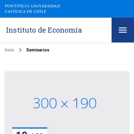
Instituto de Economía
keyboard_arrow_right
Inicio
Seminarios