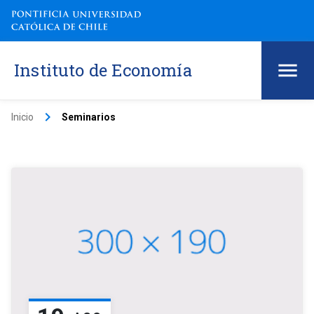
Instituto de Economía
keyboard_arrow_right
Inicio
Seminarios