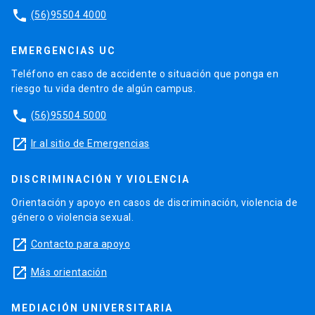
phone
(56)95504 4000
EMERGENCIAS UC
Teléfono en caso de accidente o situación que ponga en
riesgo tu vida dentro de algún campus.
phone
(56)95504 5000
launch
Ir al sitio de Emergencias
DISCRIMINACIÓN Y VIOLENCIA
Orientación y apoyo en casos de discriminación, violencia de
género o violencia sexual.
launch
Contacto para apoyo
launch
Más orientación
MEDIACIÓN UNIVERSITARIA