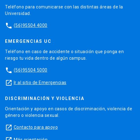
Teléfono para comunicarse con las distintas áreas de la
Universidad.
phone
(56)95504 4000
EMERGENCIAS UC
Teléfono en caso de accidente o situación que ponga en
riesgo tu vida dentro de algún campus.
phone
(56)95504 5000
launch
Ir al sitio de Emergencias
DISCRIMINACIÓN Y VIOLENCIA
Orientación y apoyo en casos de discriminación, violencia de
género o violencia sexual.
launch
Contacto para apoyo
launch
Más orientación