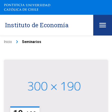
Instituto de Economía
keyboard_arrow_right
Inicio
Seminarios