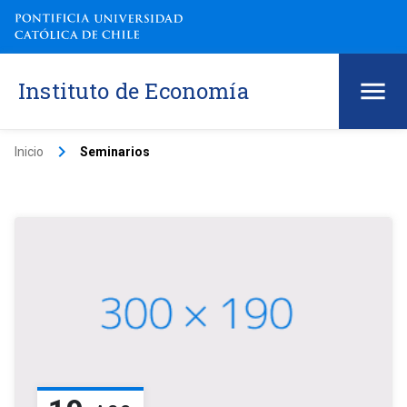
Instituto de Economía
keyboard_arrow_right
Inicio
Seminarios