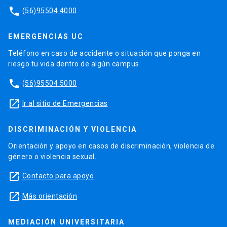
phone
(56)95504 4000
EMERGENCIAS UC
Teléfono en caso de accidente o situación que ponga en
riesgo tu vida dentro de algún campus.
phone
(56)95504 5000
launch
Ir al sitio de Emergencias
DISCRIMINACIÓN Y VIOLENCIA
Orientación y apoyo en casos de discriminación, violencia de
género o violencia sexual.
launch
Contacto para apoyo
launch
Más orientación
MEDIACIÓN UNIVERSITARIA