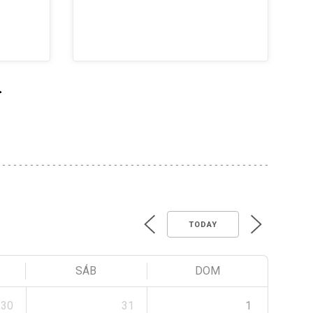
>
TODAY
SÁB
DOM
30
31
1