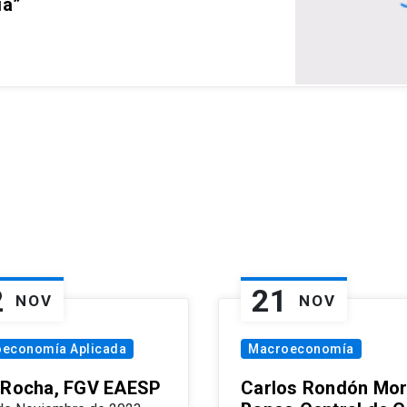
ia”
2
21
NOV
NOV
oeconomía Aplicada
Macroeconomía
 Rocha, FGV EAESP
Carlos Rondón Mor