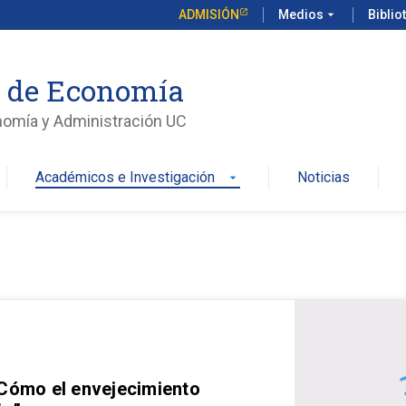
ADMISIÓN
Medios
arrow_drop_down
Biblio
o de Economía
nomía y Administración UC
Académicos e Investigación
Noticias
arrow_drop_down
 Cómo el envejecimiento