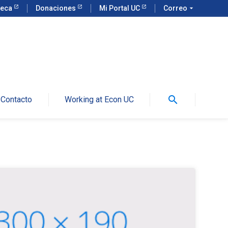
teca
Donaciones
Mi Portal UC
Correo
arrow_drop_down
search
Contacto
Working at Econ UC