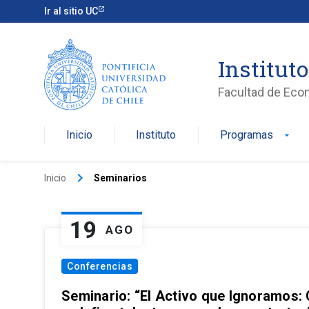
Ir al sitio UC
Institut
Facultad de Eco
Inicio
Instituto
Programas
arrow_drop_down
keyboard_arrow_right
Inicio
Seminarios
19
AGO
Conferencias
Seminario: “El Activo que Ignoramos: