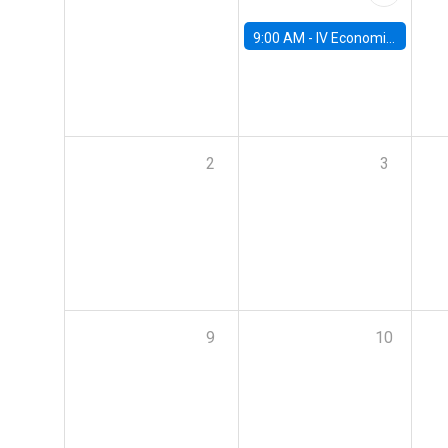
9:00 AM -
IV Economics Alumni Workshop
2
3
9
10