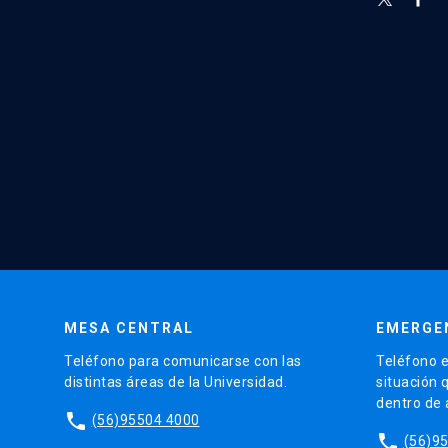
MESA CENTRAL
EMERGE
Teléfono para comunicarse con las
Teléfono e
distintas áreas de la Universidad.
situación 
dentro de
phone
(56)95504 4000
phone
(56)9