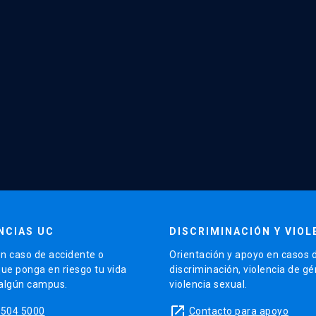
NCIAS UC
DISCRIMINACIÓN Y VIOL
n caso de accidente o
Orientación y apoyo en casos 
que ponga en riesgo tu vida
discriminación, violencia de g
 algún campus.
violencia sexual.
launch
5504 5000
Contacto para apoyo