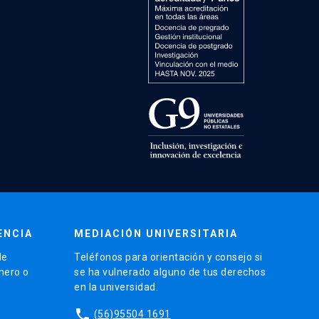
ENCIA
MEDIACIÓN UNIVERSITARIA
de
Teléfonos para orientación y consejo si
énero o
se ha vulnerado alguno de tus derechos
en la universidad.
phone
(56)95504 1691