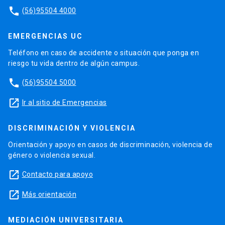
phone
(56)95504 4000
EMERGENCIAS UC
Teléfono en caso de accidente o situación que ponga en
riesgo tu vida dentro de algún campus.
phone
(56)95504 5000
launch
Ir al sitio de Emergencias
DISCRIMINACIÓN Y VIOLENCIA
Orientación y apoyo en casos de discriminación, violencia de
género o violencia sexual.
launch
Contacto para apoyo
launch
Más orientación
MEDIACIÓN UNIVERSITARIA