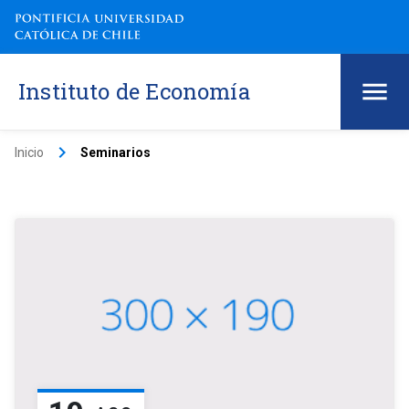
Instituto de Economía
keyboard_arrow_right
Inicio
Seminarios