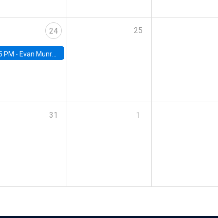
25
24
5 PM -
Evan Munro, Neyman Visiting Assistant Professor in the Department of Statistics at UC Berkeley
31
1