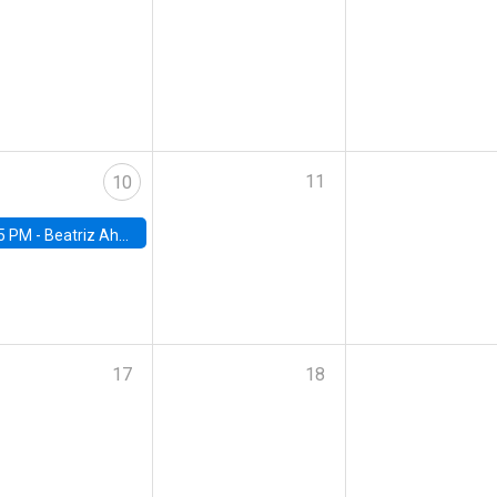
11
10
5 PM -
Beatriz Ahumada, PhD candidate, Universidad de Pittsburgh
17
18