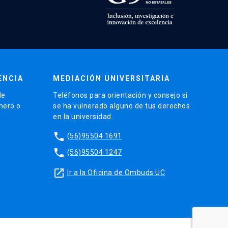
ENCIA
MEDIACIÓN UNIVERSITARIA
de
Teléfonos para orientación y consejo si
énero o
se ha vulnerado alguno de tus derechos
en la universidad.
phone
(56)95504 1691
phone
(56)95504 1247
launch
Ir a la Oficina de Ombuds UC