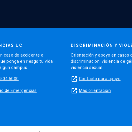
NCIAS UC
DISCRIMINACIÓN Y VIOL
n caso de accidente o
Orientación y apoyo en casos 
que ponga en riesgo tu vida
discriminación, violencia de g
 algún campus.
violencia sexual.
launch
5504 5000
Contacto para apoyo
launch
sitio de Emergencias
Más orientación