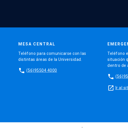
MESA CENTRAL
EMERGE
Teléfono para comunicarse con las
Teléfono e
distintas áreas de la Universidad.
situación 
dentro de
phone
(56)95504 4000
phone
(56)9
launch
Ir al 