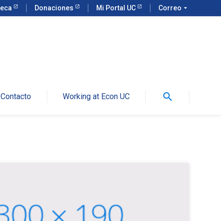
teca
Donaciones
Mi Portal UC
Correo
arrow_drop_down
search
Contacto
Working at Econ UC