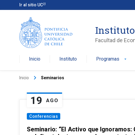
Ir al sitio UC
Institut
Facultad de Eco
Inicio
Instituto
Programas
arrow_drop_down
keyboard_arrow_right
Inicio
Seminarios
19
AGO
Conferencias
Seminario: “El Activo que Ignoramos: