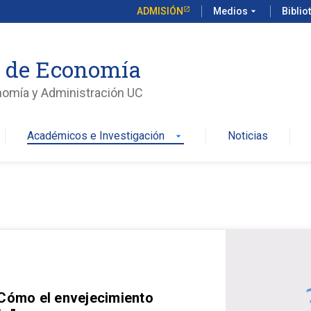
ADMISIÓN
Medios
arrow_drop_down
Biblio
o de Economía
nomía y Administración UC
Académicos e Investigación
Noticias
arrow_drop_down
 Cómo el envejecimiento