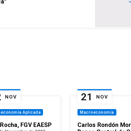
ia”
2
21
NOV
NOV
oeconomía Aplicada
Macroeconomía
 Rocha, FGV EAESP
Carlos Rondón Mor