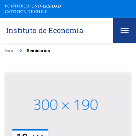
Instituto de Economía
keyboard_arrow_right
Inicio
Seminarios