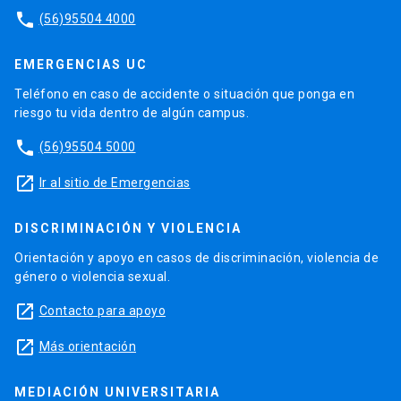
phone
(56)95504 4000
EMERGENCIAS UC
Teléfono en caso de accidente o situación que ponga en
riesgo tu vida dentro de algún campus.
phone
(56)95504 5000
launch
Ir al sitio de Emergencias
DISCRIMINACIÓN Y VIOLENCIA
Orientación y apoyo en casos de discriminación, violencia de
género o violencia sexual.
launch
Contacto para apoyo
launch
Más orientación
MEDIACIÓN UNIVERSITARIA