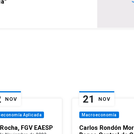
ia”
2
21
NOV
NOV
oeconomía Aplicada
Macroeconomía
 Rocha, FGV EAESP
Carlos Rondón Mor