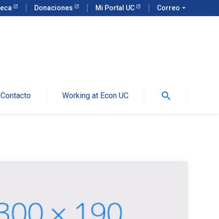
teca
Donaciones
Mi Portal UC
Correo
arrow_drop_down
search
Contacto
Working at Econ UC