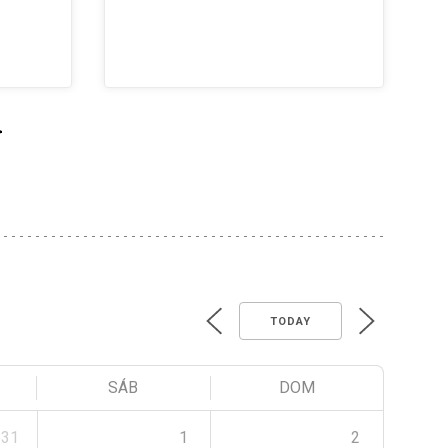
>
TODAY
SÁB
DOM
31
1
2