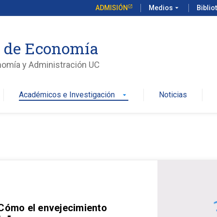
ADMISIÓN
Medios
arrow_drop_down
Biblio
o de Economía
nomía y Administración UC
Académicos e Investigación
Noticias
arrow_drop_down
 Cómo el envejecimiento