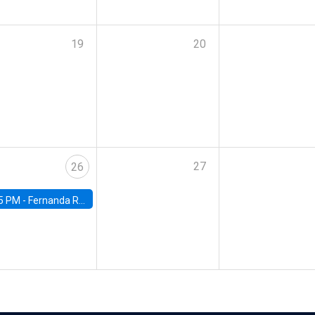
19
20
27
26
5 PM -
Fernanda Rojas Ampuero, University of Wisconsin-Madison