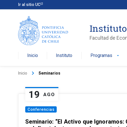
Ir al sitio UC
Institut
Facultad de Eco
Inicio
Instituto
Programas
arrow_drop_down
keyboard_arrow_right
Inicio
Seminarios
19
AGO
Conferencias
Seminario: “El Activo que Ignoramos: