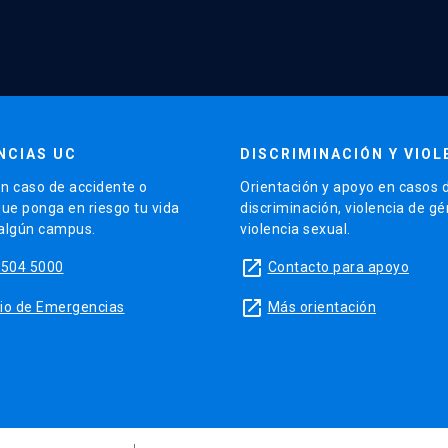
NCIAS UC
DISCRIMINACIÓN Y VIOL
n caso de accidente o
Orientación y apoyo en casos 
que ponga en riesgo tu vida
discriminación, violencia de g
 algún campus.
violencia sexual.
launch
5504 5000
Contacto para apoyo
launch
sitio de Emergencias
Más orientación