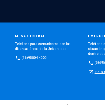
MESA CENTRAL
EMERGE
Teléfono para comunicarse con las
Teléfono e
distintas áreas de la Universidad.
situación 
dentro de
phone
(56)95504 4000
phone
(56)9
launch
Ir al 