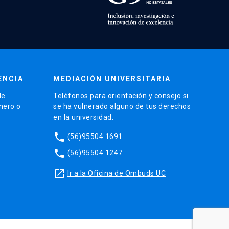
ENCIA
MEDIACIÓN UNIVERSITARIA
de
Teléfonos para orientación y consejo si
énero o
se ha vulnerado alguno de tus derechos
en la universidad.
phone
(56)95504 1691
phone
(56)95504 1247
launch
Ir a la Oficina de Ombuds UC