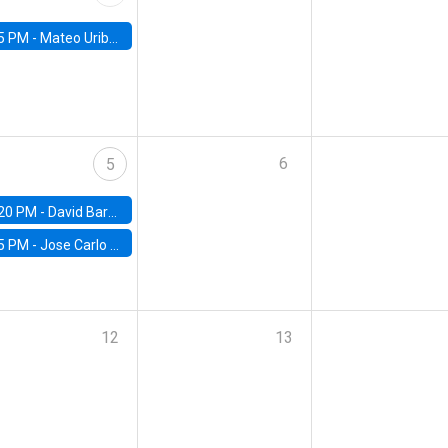
5 PM -
Mateo Uribe-Castro, Universidad de los Andes (Colombia)
6
5
20 PM -
David Bardey, Universidad de los Andes - CEDE
5 PM -
Jose Carlo Bermudez, UC (ME) & World Bank
12
13