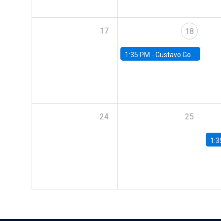
17
18
1:35 PM -
Gustavo González, Banco Central de Chile
24
25
1:3