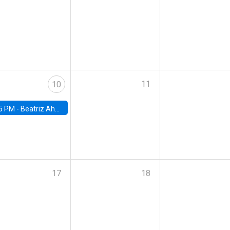
11
10
5 PM -
Beatriz Ahumada, PhD candidate, Universidad de Pittsburgh
17
18