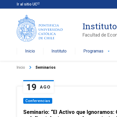
Ir al sitio UC
Institut
Facultad de Eco
Inicio
Instituto
Programas
arrow_drop_down
keyboard_arrow_right
Inicio
Seminarios
19
AGO
Conferencias
Seminario: “El Activo que Ignoramos: