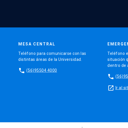
MESA CENTRAL
EMERGE
Teléfono para comunicarse con las
Teléfono e
distintas áreas de la Universidad.
situación 
dentro de
phone
(56)95504 4000
phone
(56)9
launch
Ir al 