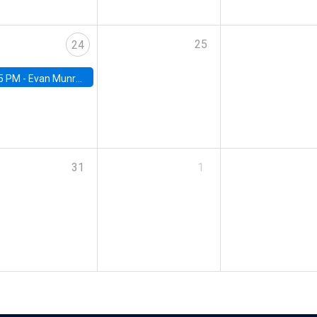
25
24
5 PM -
Evan Munro, Neyman Visiting Assistant Professor in the Department of Statistics at UC Berkeley
31
1