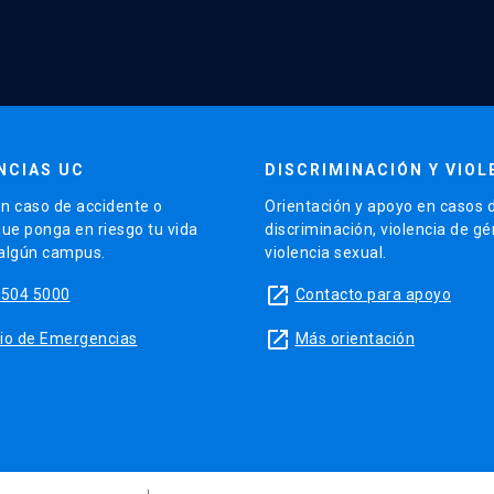
NCIAS UC
DISCRIMINACIÓN Y VIOL
n caso de accidente o
Orientación y apoyo en casos 
que ponga en riesgo tu vida
discriminación, violencia de g
 algún campus.
violencia sexual.
launch
5504 5000
Contacto para apoyo
launch
sitio de Emergencias
Más orientación