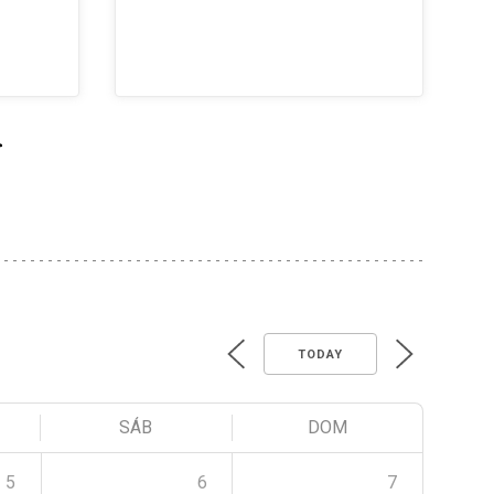
>
TODAY
SÁB
DOM
5
6
7