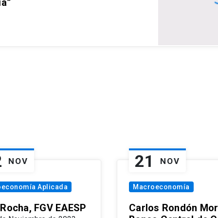
ia”
2
21
NOV
NOV
oeconomía Aplicada
Macroeconomía
 Rocha, FGV EAESP
Carlos Rondón Mor