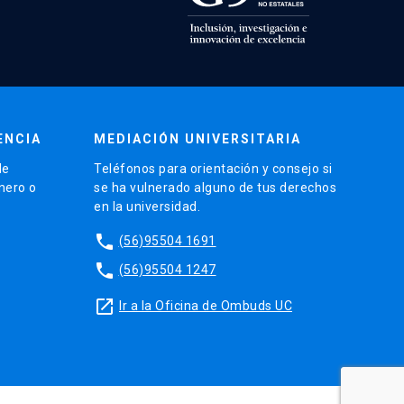
ENCIA
MEDIACIÓN UNIVERSITARIA
de
Teléfonos para orientación y consejo si
énero o
se ha vulnerado alguno de tus derechos
en la universidad.
phone
(56)95504 1691
phone
(56)95504 1247
launch
Ir a la Oficina de Ombuds UC