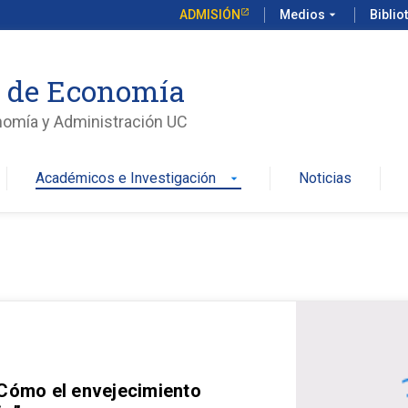
ADMISIÓN
Medios
arrow_drop_down
Biblio
o de Economía
nomía y Administración UC
Académicos e Investigación
Noticias
arrow_drop_down
 Cómo el envejecimiento