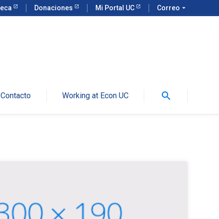
teca
Donaciones
Mi Portal UC
Correo
arrow_drop_down
search
Contacto
Working at Econ UC