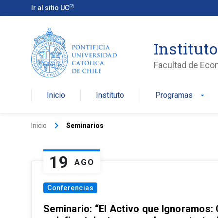
Ir al sitio UC
Institut
Facultad de Eco
Inicio
Instituto
Programas
arrow_drop_down
keyboard_arrow_right
Inicio
Seminarios
19
AGO
Conferencias
Seminario: “El Activo que Ignoramos: