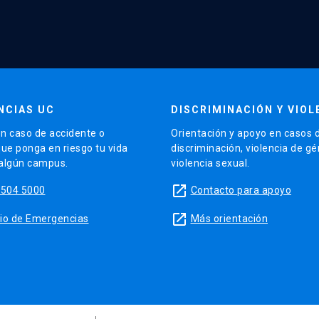
NCIAS UC
DISCRIMINACIÓN Y VIOL
n caso de accidente o
Orientación y apoyo en casos 
que ponga en riesgo tu vida
discriminación, violencia de g
 algún campus.
violencia sexual.
launch
5504 5000
Contacto para apoyo
launch
sitio de Emergencias
Más orientación