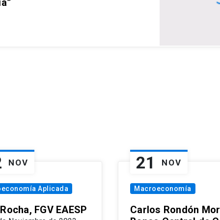
ia”
2
21
NOV
NOV
oeconomía Aplicada
Macroeconomía
 Rocha, FGV EAESP
Carlos Rondón Mor