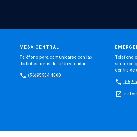
MESA CENTRAL
EMERGE
Teléfono para comunicarse con las
Teléfono e
distintas áreas de la Universidad.
situación 
dentro de
phone
(56)95504 4000
phone
(56)9
launch
Ir al 