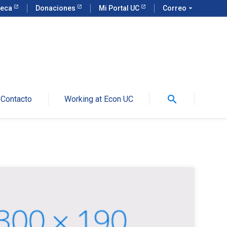
teca
Donaciones
Mi Portal UC
Correo
arrow_drop_down
search
Contacto
Working at Econ UC