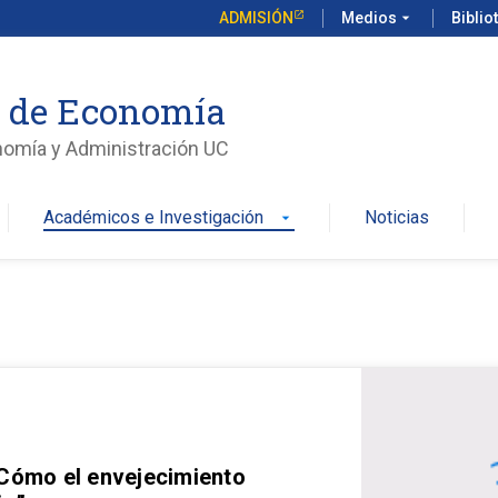
ADMISIÓN
Medios
arrow_drop_down
Biblio
o de Economía
nomía y Administración UC
Académicos e Investigación
Noticias
arrow_drop_down
 Cómo el envejecimiento