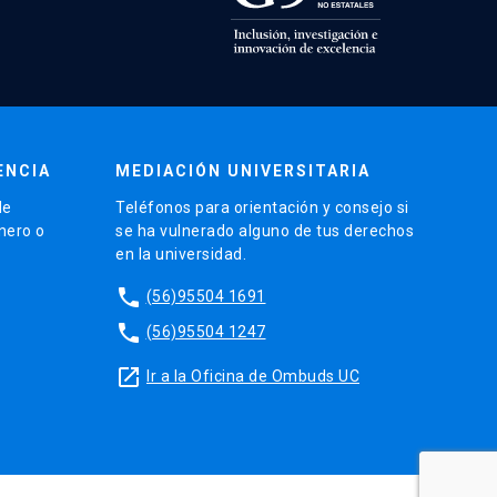
ENCIA
MEDIACIÓN UNIVERSITARIA
de
Teléfonos para orientación y consejo si
énero o
se ha vulnerado alguno de tus derechos
en la universidad.
phone
(56)95504 1691
phone
(56)95504 1247
launch
Ir a la Oficina de Ombuds UC