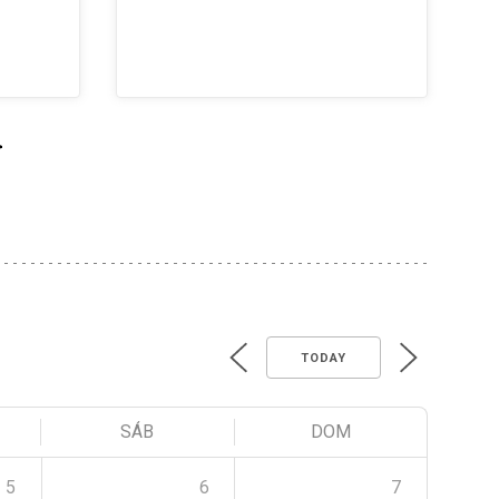
>
TODAY
SÁB
DOM
5
6
7