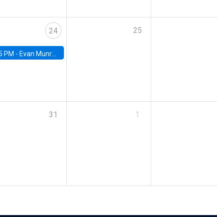
25
24
5 PM -
Evan Munro, Neyman Visiting Assistant Professor in the Department of Statistics at UC Berkeley
31
1