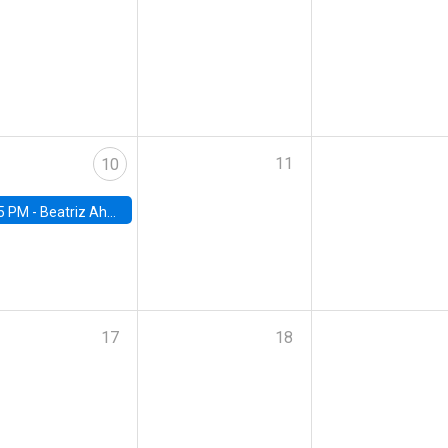
11
10
5 PM -
Beatriz Ahumada, PhD candidate, Universidad de Pittsburgh
17
18