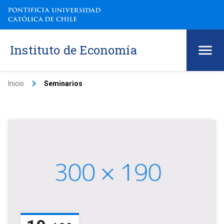
Instituto de Economía
keyboard_arrow_right
Inicio
Seminarios