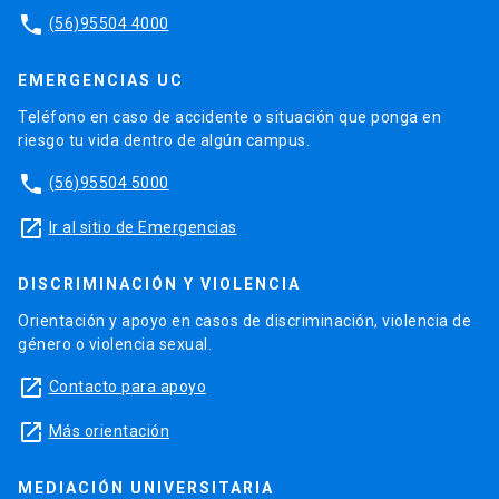
phone
(56)95504 4000
EMERGENCIAS UC
Teléfono en caso de accidente o situación que ponga en
riesgo tu vida dentro de algún campus.
phone
(56)95504 5000
launch
Ir al sitio de Emergencias
DISCRIMINACIÓN Y VIOLENCIA
Orientación y apoyo en casos de discriminación, violencia de
género o violencia sexual.
launch
Contacto para apoyo
launch
Más orientación
MEDIACIÓN UNIVERSITARIA