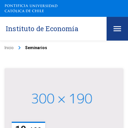
Instituto de Economía
keyboard_arrow_right
Inicio
Seminarios