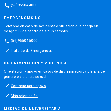
phone
(56)95504 4000
EMERGENCIAS UC
Teléfono en caso de accidente o situación que ponga en
riesgo tu vida dentro de algún campus.
phone
(56)95504 5000
launch
Ir al sitio de Emergencias
DISCRIMINACIÓN Y VIOLENCIA
Orientación y apoyo en casos de discriminación, violencia de
género o violencia sexual.
launch
Contacto para apoyo
launch
Más orientación
MEDIACIÓN UNIVERSITARIA