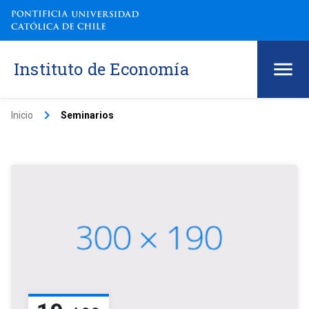
Instituto de Economía
keyboard_arrow_right
Inicio
Seminarios