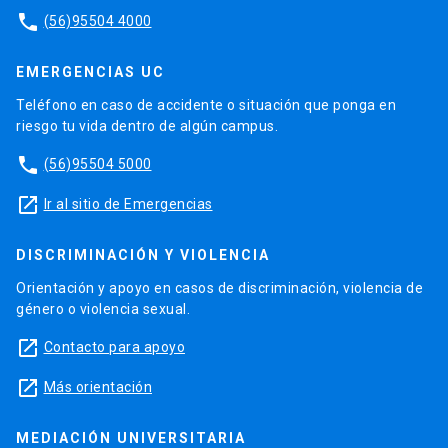
phone
(56)95504 4000
EMERGENCIAS UC
Teléfono en caso de accidente o situación que ponga en
riesgo tu vida dentro de algún campus.
phone
(56)95504 5000
launch
Ir al sitio de Emergencias
DISCRIMINACIÓN Y VIOLENCIA
Orientación y apoyo en casos de discriminación, violencia de
género o violencia sexual.
launch
Contacto para apoyo
launch
Más orientación
MEDIACIÓN UNIVERSITARIA