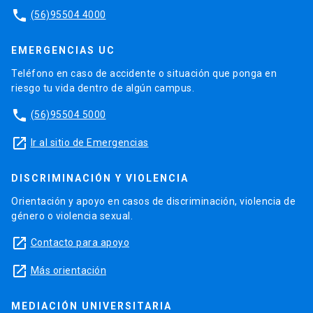
phone
(56)95504 4000
EMERGENCIAS UC
Teléfono en caso de accidente o situación que ponga en
riesgo tu vida dentro de algún campus.
phone
(56)95504 5000
launch
Ir al sitio de Emergencias
DISCRIMINACIÓN Y VIOLENCIA
Orientación y apoyo en casos de discriminación, violencia de
género o violencia sexual.
launch
Contacto para apoyo
launch
Más orientación
MEDIACIÓN UNIVERSITARIA