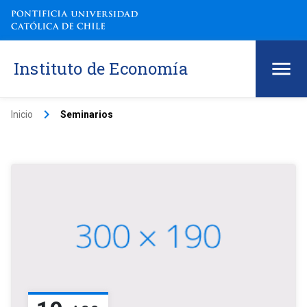
Instituto de Economía
keyboard_arrow_right
Inicio
Seminarios