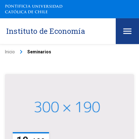
Instituto de Economía
keyboard_arrow_right
Inicio
Seminarios