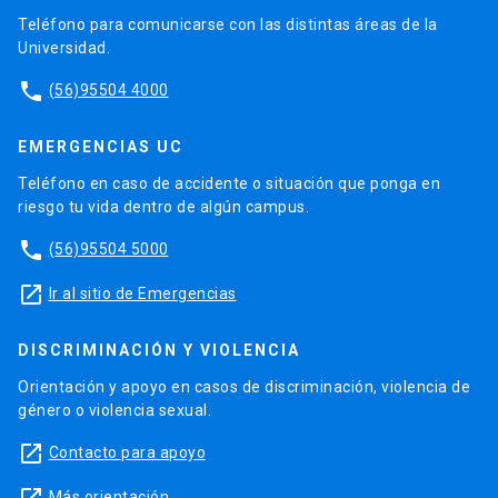
Teléfono para comunicarse con las distintas áreas de la
Universidad.
phone
(56)95504 4000
EMERGENCIAS UC
Teléfono en caso de accidente o situación que ponga en
riesgo tu vida dentro de algún campus.
phone
(56)95504 5000
launch
Ir al sitio de Emergencias
DISCRIMINACIÓN Y VIOLENCIA
Orientación y apoyo en casos de discriminación, violencia de
género o violencia sexual.
launch
Contacto para apoyo
launch
Más orientación