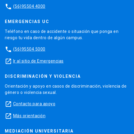
phone
(56)95504 4000
EMERGENCIAS UC
Teléfono en caso de accidente o situación que ponga en
riesgo tu vida dentro de algún campus.
phone
(56)95504 5000
launch
Ir al sitio de Emergencias
DISCRIMINACIÓN Y VIOLENCIA
Orientación y apoyo en casos de discriminación, violencia de
género o violencia sexual.
launch
Contacto para apoyo
launch
Más orientación
MEDIACIÓN UNIVERSITARIA