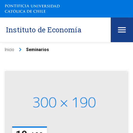
Instituto de Economía
keyboard_arrow_right
Inicio
Seminarios