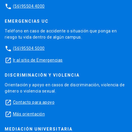
phone
(56)95504 4000
EMERGENCIAS UC
Teléfono en caso de accidente o situación que ponga en
riesgo tu vida dentro de algún campus.
phone
(56)95504 5000
launch
Ir al sitio de Emergencias
DISCRIMINACIÓN Y VIOLENCIA
Orientación y apoyo en casos de discriminación, violencia de
género o violencia sexual.
launch
Contacto para apoyo
launch
Más orientación
MEDIACIÓN UNIVERSITARIA