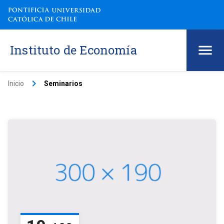
Instituto de Economía
keyboard_arrow_right
Inicio
Seminarios