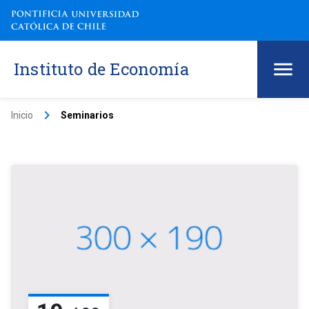
Instituto de Economía
keyboard_arrow_right
Inicio
Seminarios