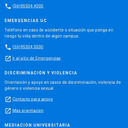
phone
(56)95504 4000
EMERGENCIAS UC
Teléfono en caso de accidente o situación que ponga en
riesgo tu vida dentro de algún campus.
phone
(56)95504 5000
launch
Ir al sitio de Emergencias
DISCRIMINACIÓN Y VIOLENCIA
Orientación y apoyo en casos de discriminación, violencia de
género o violencia sexual.
launch
Contacto para apoyo
launch
Más orientación
MEDIACIÓN UNIVERSITARIA