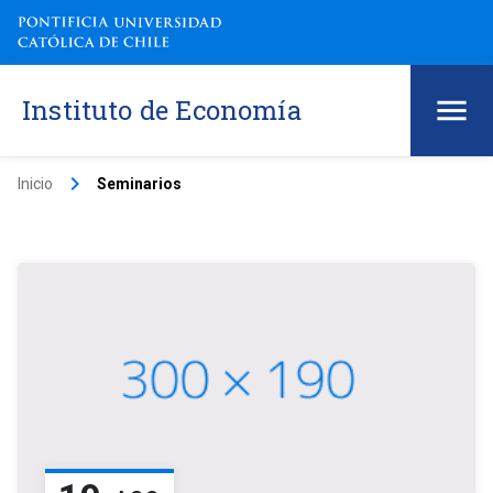
Instituto de Economía
keyboard_arrow_right
Inicio
Seminarios