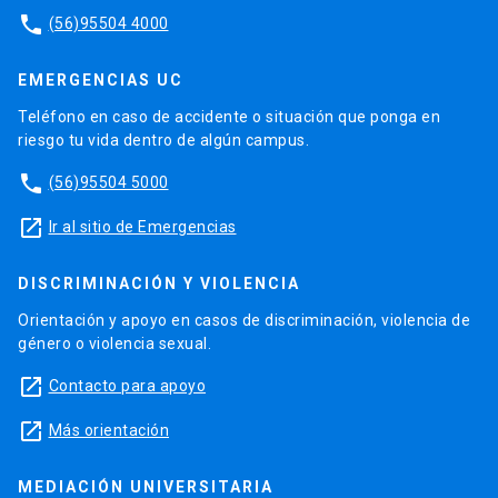
phone
(56)95504 4000
EMERGENCIAS UC
Teléfono en caso de accidente o situación que ponga en
riesgo tu vida dentro de algún campus.
phone
(56)95504 5000
launch
Ir al sitio de Emergencias
DISCRIMINACIÓN Y VIOLENCIA
Orientación y apoyo en casos de discriminación, violencia de
género o violencia sexual.
launch
Contacto para apoyo
launch
Más orientación
MEDIACIÓN UNIVERSITARIA