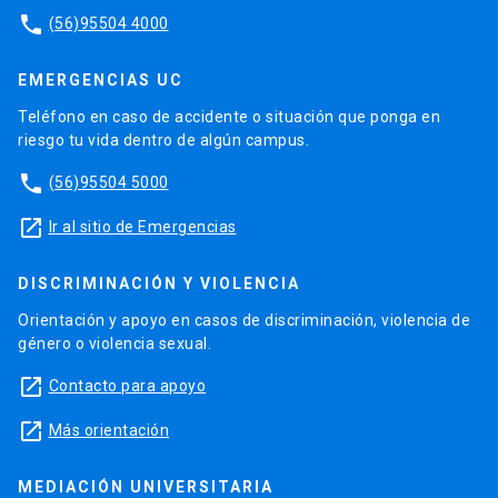
phone
(56)95504 4000
EMERGENCIAS UC
Teléfono en caso de accidente o situación que ponga en
riesgo tu vida dentro de algún campus.
phone
(56)95504 5000
launch
Ir al sitio de Emergencias
DISCRIMINACIÓN Y VIOLENCIA
Orientación y apoyo en casos de discriminación, violencia de
género o violencia sexual.
launch
Contacto para apoyo
launch
Más orientación
MEDIACIÓN UNIVERSITARIA