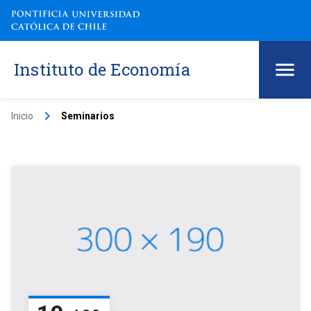
Instituto de Economía
keyboard_arrow_right
Inicio
Seminarios